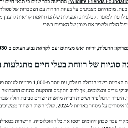
מתריעה כבר שנים כי תנאי חיים ירו
עת. מומחיהם מצביעים על בעיות חוזרות עם הצטברות של פסולת 
להפוך למגפות קטלניות. הפעילות שלהם תואמת קריאות לרענון מ
פול הולם ולשפר את מצבן של האריות בשבי.
וקו: הרעלות, יריות ואש מציתים זעם לקראת גביע העולם ב-2030
ה סוגיות של רווחת בעלי חיים מתגלעות 
בוקי גורים ותצלומים, אך לרוב התקנים והתקנות בתחום התברואה 
, היעדר תרגול פיזי ושיטות רבייה מואצות יוצרים סביבת חולה ש
יות ל-2024, קולני השוק השחור ממשיכים להתקיים בשקט.
קרי עבר שבהן זיהומים רססו את כל האוכלוסייה. הרשויות בטאילנד