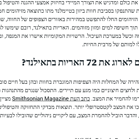
 כולם ומדגיש את הצורך המיידי בחיזוק אמצעי ההגנה והטיפול בב
ט האחרון, 72 אריות שהתנפקו בסביבת חוות ביזון בטיימלנד מתו כתוצאה מזיהו
הזיהומים החלו להתפשט במהירות באזורים הצפופים של החווה, שם 
 תוך חשיפה למים ומזון מזוהמים. האריות בתאילנד, רובם שימשו לגי
מה וכשל במערכת העיכול. הרשויות המקומיות אישרו את המגפה, וב
ו למותם של מרבית החיות.
72 האריות בתאילנד?
רה של המחלות היה הצפיפות המוגברת בחוות ובהן בעל חיים סובלי
ולחצים חיצוניים כמו מגע עם תיירים. התסכול שנגרם מהתנהגות ת
רמו להחמיר את המצב.
כתב העת Smithsonian Magazine
מציין 
כו את המצב לקטסטרופלי יותר. תוצאות מבדקי התחזוקה והטיפולים 
 והדבר הוביל להחמרת המצב, עם ליקויים ניהוליים שהובילו לבעיות 