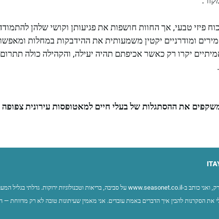
קור.
וח פיזי טבעי, אך החוות חושפות את פגיעותן וקושי שלהן להתמוד
מירים ומודרניים יקטין משמעותית את ההידבקות במחלות ומאפשר א
אמיתיים יקרו רק כאשר אכיפתם תהיה יעילה, והקהילה כולה תתרום
 משקפים את ההסתגלות של בעלי חיים למאטופסות עירונית צפופה
ITA
שמי איתי ברק, ואני כותב ב-www.seasonet.co.il על סביבה, בריאות וטכנולוגיות ירוקות. ג
 את הסקרנות להבין איך הדברים באמת עובדים. אני מאמין שעיתונות טובה לא רק מדווחת — ה