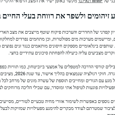
כני של
WWF תאילנד
מקשר באופן ישיר את המצב הרפואי הלקוי לת
 זיהומים ולשפר את רווחת בעלי החיים 
יון קפדני של החדרים והערכות פיקוח שוטף מייצבים את מצב הארי
, ומיישמים מערכות מים מפולטרות, וכן מתחמים נפרדים למחלקות
שותפים בינלאומיים מספקים חיסונים מותאמים כנגד זנים נפוצים כ
רים מצביעים עליה כיעילה להפחתת סיכונים עתידיים בחצי.
לים קורסי הדרכה למטפלים על אמצעי ביוביטחון, כמו תוויות כפפו
ותוכנית להסרת פסולת בשגרה. 
ל מגע עם הגורים ומחייבים תוספת של עשרה מונים של מרחב לכל 
עילויות פוגעות לטיפול אתי ומוסדר, עם שבילי הליכה מרוחקים לצ
ם נוספים באפשרות לשימור אזורי מחיה טבעיים לטוריים, מסייעים
 לציבור שמטרתם לעודד מבקרים להימנע מפעילויות שמזיקות לבעלי 