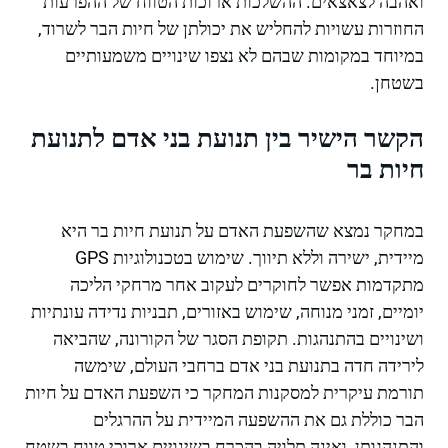
ואהבה לצאצאים. ההשלכות ארוכות הטווח של ההפרעות
החוזרות עשויות להחליש את יכולתן של חיות הבר לשרוד,
במיוחד במקומות שבהם לא נצפו שינויים משמעותיים
בשטחן.
הקשר הישיר בין תנועת בני אדם לתנועת
חיות בר
במחקר נמצא שהשפעת האדם על תנועת חיות בר היא
מיידית, ישירה וללא תיווך. שימוש בטכנולוגיות GPS
מתקדמות אפשר לחוקרים לעקוב אחר מרחקי הליכה
יומיים, זמני מנוחה, שימוש באזורים, תבניות נדידה עונתיות
ושינויים בהתנהגות. תקופת הסגר של הקורונה, שהביאה
לירידה חדה בתנועת בני אדם ברחבי העולם, שימשה
תורמת עיקרית למסקנות המחקר כי השפעת האדם על חיות
הבר כוללת גם את ההשפעה המיידית על ההרגלים
והתנהגותן, ואינה תלויה בהכרח בשינויים ארוכי טווח בשטח