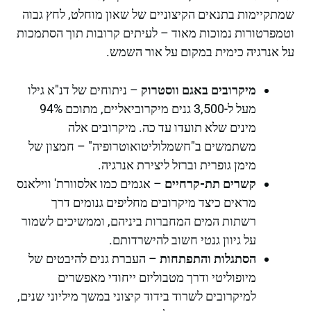
שמתקיימות בתנאים הקיצוניים של שאון מוחלט, לחץ גבוה
וטמפרטורות נמוכות מאוד – לעיתים קרובות תוך הסתמכות
על אנרגיה כימית במקום על אור השמש.
מיקרובים באגם ווסטרוק
– ניתוחים של דנ"א גילו
מעל ל-3,500 גנים מיקרוביאליים, מתוכם 94%
מינים שלא תועדו עד כה. מיקרובים אלה
משתמשים ב"חשמלוליטואוטרופיה" – חמצון של
מימן גופרית וברזל ליצירת אנרגיה.
קשרים תת-קרחיים
– אגמים כמו אלסוורת' ווילאנס
מראים כיצד מיקרובים מחליפים גנומים דרך
רשתות המים המחברות ביניהם, וממשיכים לשמור
על גיוון גנטי חשוב להישרדותם.
הסתגלות והתפתחות
– העברת גנים להיבטים של
מיופוליטי ודרך מטבוליזם ייחודי מאפשרים
למיקרובים לשרוד בידוד קיצוני במשך מיליוני שנים,