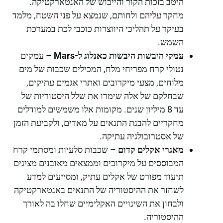
היטב בזכות הקור והייבוש של האנטארקטיקה.
מחקר עליהם ולחותם, שנמצא על פני השטח, מלמד
בעיקר על תהליכי היווצרות כוכבי לכת במערכת
השמש.
עמקי היבשות היבשות כאנלוג ל-Mars
– עמקים
נטולי קרח מפריחי מלח, המכילים שכבות של מים
מלוחים, מצעי מיקרובים ואתרי אגמים עתיקים,
שבחלקם של אלה שימרו את שלל היסטוריות של
עד 8 מיליון שנים. מקומות אלו משמשים למודלים
מחקריים להבנת התנאים על מאדים, ולקביעת הזמן
של אסטרובולגיה עתיקה.
מאגרי אקלים קדום
– שכבות סלעיות ומסתמי קרח
המבוססים על מיקרובים וממצאים מאובנים מציגים
תיעוד מפורט של אקלים עתיק, ומסייעים למדע
לשחזר את ההיסטוריה של התנאים באנטארקטיקה
ולבחון את השינויים האקלימיים שחלו בה לאורך
ההיסטוריה.