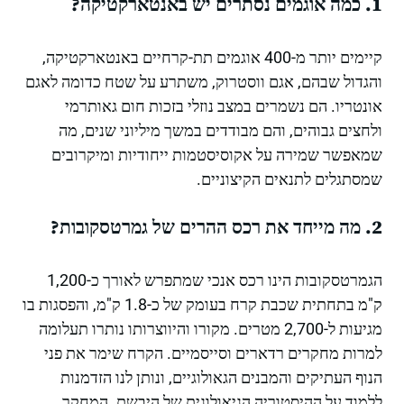
1. כמה אוגמים נסתרים יש באנטארקטיקה?
קיימים יותר מ-400 אוגמים תת-קרחיים באנטארקטיקה,
והגדול שבהם, אגם ווסטרוק, משתרע על שטח כדומה לאגם
אונטריו. הם נשמרים במצב נוזלי בזכות חום גאותרמי
ולחצים גבוהים, והם מבודדים במשך מיליוני שנים, מה
שמאפשר שמירה על אקוסיסטמות ייחודיות ומיקרובים
שמסתגלים לתנאים הקיצוניים.
2. מה מייחד את רכס ההרים של גמרטסקובות?
הגמרטסקובות הינו רכס אנכי שמתפרש לאורך כ-1,200
ק"מ בתחתית שכבת קרח בעומק של כ-1.8 ק"מ, והפסגות בו
מגיעות ל-2,700 מטרים. מקורו והיווצרותו נותרו תעלומה
למרות מחקרים רדארים וסייסמיים. הקרח שימר את פני
הנוף העתיקים והמבנים הגאולוגיים, ונותן לנו הזדמנות
ללמוד על ההיסטוריה הגיאולוגית של היבשת. המחקר