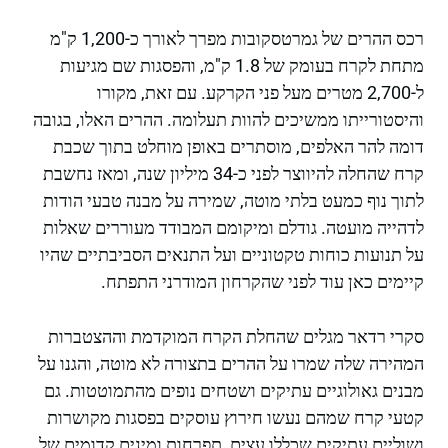
רכס ההרים של גמרטסקובות מפרך לאורך כ-1,200 ק"מ
מתחת לקרח בעומק של 1.8 ק"מ, והפסגות שם מגיעות
ל-2,700 מטרים מעל פני הקרקע. עם זאת, מקורו
והיסטורייתו ממשיכים להוות תעלומה. ההרים האלו, בגובה
דומה להר האלפים, מוסתרים באופן מוחלט בתוך שכבת
קרח שהחלה להיווצר לפני כ-34 מיליון שנה, ומאז נחשבת
לתוך נוף כמעט בלתי מוטה, שמירה על מבנה טבעי הודות
לדהייה מועטה. גודלם ומיקומם המבודד מעוררים שאלות
על תנועות כוחות טקטוניים ועל התנאים הסביבתיים שהיו
קיימים כאן עוד לפני שהקרחון המודרני התפתח.
סקרי רדאר מגלים שהחלת הקרח המוקדמת וההצטברות
המהירה שלה שמרו על ההרים בתצורה לא מוטה, והגנו על
מבנים גאולוגיים עתיקים ושטחים נופים מהתמוטטות. גם
קטעי קרח שמהם נעשו חירוץ עוסקים בפסגות מקושרות
ושוליים עתיקים שכללו עצים, תפרחות ומינים קדומים של