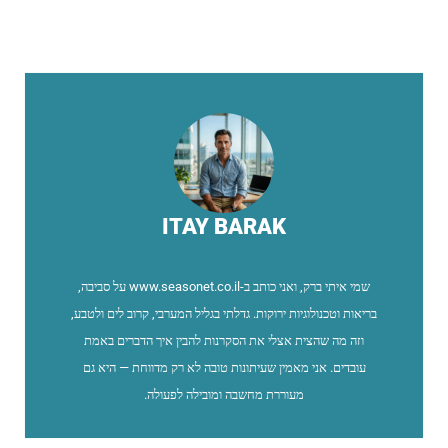
ITAY BARAK
שמי איתי ברק, ואני כותב ב-www.seasonet.co.il על סביבה,
בריאות וטכנולוגיות ירוקות. גדלתי בגליל המערבי, קרוב לים ולטבע,
וזה מה שהצית אצלי את הסקרנות להבין איך הדברים באמת
עובדים. אני מאמין שעיתונות טובה לא רק מדווחת — היא גם
מעוררת מחשבה ומובילה לפעולה.