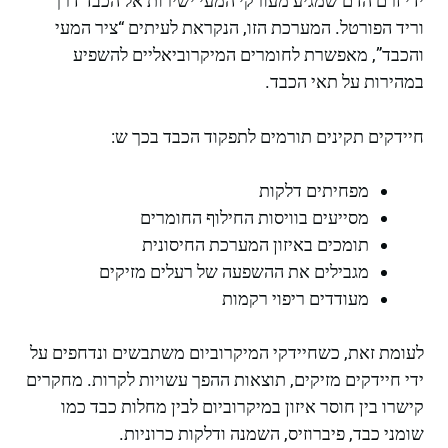
ידי זרם הדם שמגיע מעורקי המעי ישירות אל הכבד דרך
וריד הפורטל. המערכת הזו, הנקראת לעיתים “ציר המעי
והכבד”, מאפשרת לחומרים המיקרוביאליים להשפיע
במהירות על תאי הכבד.
חיידקים תקינים תורמים לתפקוד הכבד בכך ש:
מפחיתים דלקות
מסייעים בוויסות החילוף החומרים
תומכים באיזון המערכת החיסונית
מגבילים את ההשפעה של רעלים מזיקים
מעודדים ריפוי רקמות
לעומת זאת, כשחיידקי המיקרוביום משתבשים ונדחפים על
ידי חיידקים מזיקים, תוצאות ההפך עשויות לקרות. מחקרים
קישרו בין חוסר איזון במיקרוביום לבין מחלות כבד כמו
שומני כבד, פיברוזיס, השמנה ודלקות כרוניות.