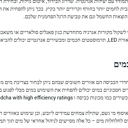
תמודד עם יעילות אנרגטית. שדרוג הבידוד, איטום נזילות, ובחירת חל
הבית לחמים יותר בחורף וקרירים יותר בקיץ. בכך ניתן להפחית את
ת הוצאות החשמל וגם את טביעת הרגל הפחמנית שלכם.
שקול מקורות אנרגיה מתחדשת כגון פאנלים סולאריים או משאבת ח
שדרוגים קלים יותר כמו תאורת LED, תרמוסטטים חכמים ומכשירים אנרגטיים יכו
מים
רי הכביסה הם אזורים חשובים שבהם ניתן לבחור בצריכת מים מוד
ים חסכוניים במים יכולים להפחית את השימוש במים מבלי לפגוע בנ
סה ו mitsadcha with high efficiency ratings.
יסוף מי גשם, שתילת צמחים עמידים ליובש, וכן שימוש באזורים חד
לחלחלות מים – כל אלה מסייעים לניהול אחראי של מים תוך תמי