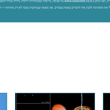
שמי איתי ברק, ואני כותב ב-www.seasonet.co.il על סביבה, בריאות וטכנולוגיות ירוקות. ג
 את הסקרנות להבין איך הדברים באמת עובדים. אני מאמין שעיתונות טובה לא רק מדווחת — ה