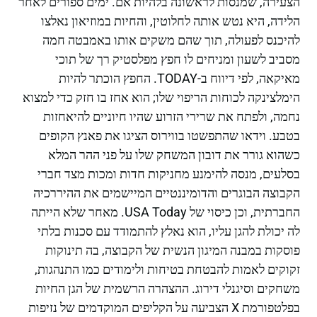
הצעירה, שמנסות לראשונה בלהיות אם. ימים ספורים לאחר
הלידה, היא נטש אותה לחלוטין, והחיות במוזיאון נאלצו
להיכנס לפעולה, תוך שהם משקים אותו באמבטה חמה
מסביב לשעון ומניחים לו חפץ מפלסטיק רך של תוכי
מאיקאה, לפי דיווח ב-TODAY. החפץ הוכתר להיות
הימלצינקה לכוחות הריפוי שלו; הוא אחז בו חזק כדי למצוא
נחמה, ולפתח את שרירי הזרוע שהיו חיוניים להיאחזות
בטבע. וידאו שהתפשטו בווירוס הציגו את פאנץ הקופים
כשהוא גורר את דובון המשחק שלו על פני ההר המלא
בסלעים, מנסה להימנע מחניקות חדות ומכות מצד חברי
הקבוצה הבוגרים והדומיננטיים המיישמים את ההיררכיה
החברתית, וכן כיסוי של USA Today. מאחר שלא הייתה
לה יכולת להגן עליו, הוא נאלץ להתמודד עם סכנות בלתי
פוסקות במבנה המיגון הנשית של הקבוצה, בה תינוקות
זקוקים לאמות להבטחת בטיחות ולימודים כמו התנהגות,
משחקים וסיגנלי דירוג. ההצהרה הרשמית של הגן החיות
בפלטפורמת X הצביעה על הקליפים המוקדמים של נזיפות