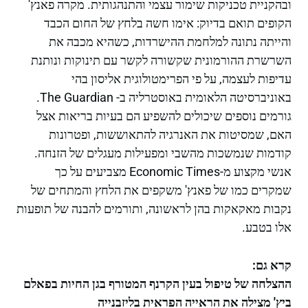
ובהקניית טכניקות שימור עצמי והתנהגותית. מקרה פאנץ'
הקופים תואם בדיוק: אימו חשה בלחץ של החום הכבד
והייתה נתונה למלחמת ההישרדות, כשהיא מכבה את
השרשרת ההורמונית שקשורה לקשר עם תינוקות ונותנת
עדיפות לעצמה, על פי הפרימטולוגית אליסון בהי
באוניברסיטה הלאומית באוסטרליה ב- The Guardian.
גורמים נוספים שיכולים להשפיע הם בעיות בריאות אצל
האם, שמסיטות את האנרגיה להתאוששות, ופטרונות
קודמות שנמשכות מהשבי ומפעילות מעגלים של הזנחה.
אנשי מקצוע מ-Economic Times מצביעים על כך
שמקרים כמו של פאנץ' משקפים את הלחץ והמתחים של
נקבות מאקאקות בהן לראשונה, ותורמים להבנה של תופעות
אלו בטבע.
קרא גם:
ההצלחה של טיפול בעין הקרנף המטורף בגן החיות בפאלם
ביץ' מצילה את הראייה הפראית בליזבנייה