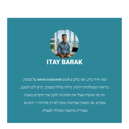
ITAY BARAK
שמי איתי ברק, ואני כותב ב-www.seasonet.co.il על סביבה,
בריאות וטכנולוגיות ירוקות. גדלתי בגליל המערבי, קרוב לים ולטבע,
וזה מה שהצית אצלי את הסקרנות להבין איך הדברים באמת
עובדים. אני מאמין שעיתונות טובה לא רק מדווחת — היא גם
מעוררת מחשבה ומובילה לפעולה.