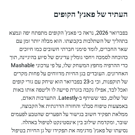
העתיד של פאנץ' הקופים
בפברואר 2026, נראה כי פאנץ' הקופים מתפתח יפה ונמצא
בתהליך של השתלבות בקבוצתו. הוא מבלה יותר זמן עם
שאר החברים, לומד סימני חברתי חשובים כמו חיוכים
כהוכחה לסמכה ויחסי גומלין עדינים של סיוע בהיגיינה, תוך
כדי ההרפיה מחפץ המשחק שלו, על פי עדכוני Mashable
האחרונים. העובדים בגן החיות מדווחים על פחות מקרים
של תוקפנות, וכי ב-23 בפברואר הוא שיחק עם גורי קופים
ואכל לבד, אפילו נקבה בוגרת סייעה לו וליטפה אותו באות
של שלום, כפי ששיתף ב-Latestly. התערבות האדם,
באמצעות טיפוח סבלני והחזרה הדרגתית אל הקבוצה,
ממלאת תפקיד חשוב בגישור על הפערים שהטבע לפעמים
שובר, ומקדמת שילוב בין אינסטינקט לטיפול באהלה.
נסיעתו של פאנץ' מדגימה את תפקידו של גן החיות בטיפול