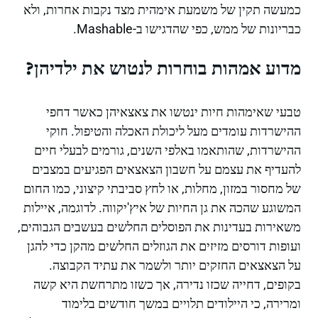
כמעשה תקין של משמעת אימהית מצד נקבות אחרות, ולא
כבריונות של ממש, כפי שהדגישו ב-Mashable.
מדוע אמהות בוחרות לנטוש את ילדיהן?
טבעי שאימהות חיות ינטשו את צאצאיהן כאשר דחפי
ההישרדות עומדים מעל ליכולת האכלה והטיפול. חוקי
ההישרדות, שהותאמו באלפי השנים, גורמים לבעלי חיים
להעדיף את עצמם על חשבון הצאצאים הפגיעים במצבים
של מחסור במזון, מחלות, או לחץ סביבתי קיצוני, כמו החום
המשוגע שהכה את גן החיות של איץ'יקווה. לדוגמה, איילות
משאירות בעדינות את הפוסלים החלשים בעשבים הגבוהים,
ועופות דורסים מזיזים את הגוזלים החלשים מהקן כדי להגן
על הצאצאים החזקים יותר ולשמר את עתיד הקבוצה.
בקופים, דחייה שכזו נדירה, אך כשזו מתרחשת היא קשה
ומרירה, כי היילודים תלויים במשך חודשים בלימוד