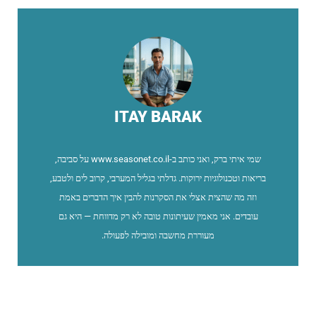
ITAY BARAK
שמי איתי ברק, ואני כותב ב-www.seasonet.co.il על סביבה,
בריאות וטכנולוגיות ירוקות. גדלתי בגליל המערבי, קרוב לים ולטבע,
וזה מה שהצית אצלי את הסקרנות להבין איך הדברים באמת
עובדים. אני מאמין שעיתונות טובה לא רק מדווחת — היא גם
מעוררת מחשבה ומובילה לפעולה.