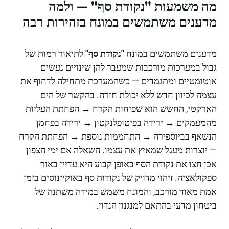
מה משמעות "נקודת סף" — ולמה
מדענים משתמשים במונח בזהירות רבה
מדענים משתמשים במונח
"נקודת סף"
לתיאור רמות של
גבול במערכות מורכבות שמעבר להן שינויים נעשים
אוטומטיים ומתגמדים — כשהמערכת מתחילה לדחוף את
עצמה לכיוון חדש ללא יכולת חזרה. בהקשר של הים
הארקטי, החשש הוא שפיחות הקרח → הפחתת העליות
מהמעמקים → ירידה בפיטופלנקטון → ירידה בפחמן
הנשאף בביוספירה → התחממות נוספת → הפחתת הקרח
— יוצרות מעגל שמאיץ את עצמו. השאלה אם ימי הצפון
אכן חצו את נקודת הסף באופן קבוע היא עדיין באור
ספקולאציה. זיהוי מדויק של נקודות סף באוקיינוסים בזמן
אמת מאוד מורכב, והמונח משמש במידה משתנה של
ביטחון מדעי בהתאם למנגנון הנדון.