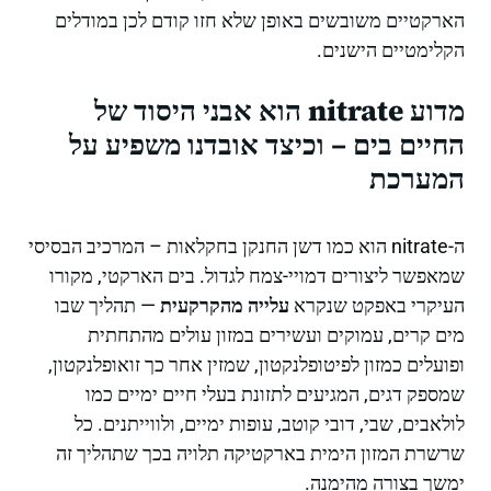
הארקטיים משובשים באופן שלא חזו קודם לכן במודלים
הקלימטיים הישנים.
מדוע nitrate הוא אבני היסוד של
החיים בים – וכיצד אובדנו משפיע על
המערכת
ה-nitrate הוא כמו דשן החנקן בחקלאות – המרכיב הבסיסי
שמאפשר ליצורים דמויי-צמח לגדול. בים הארקטי, מקורו
העיקרי באפקט שנקרא
עלייה מהקרקעית
— תהליך שבו
מים קרים, עמוקים ועשירים במזון עולים מהתחתית
ופועלים כמזון לפיטופלנקטון, שמזין אחר כך זואופלנקטון,
שמספק דגים, המגיעים לתזונת בעלי חיים ימיים כמו
לולאבים, שבי, דובי קוטב, עופות ימיים, ולווייתנים. כל
שרשרת המזון הימית בארקטיקה תלויה בכך שתהליך זה
ימשך בצורה מהימנה.