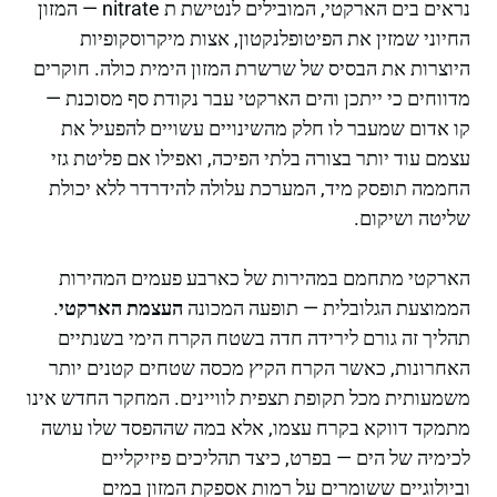
נראים בים הארקטי, המובילים לנטישת ת nitrate — המזון
החיוני שמזין את הפיטופלנקטון, אצות מיקרוסקופיות
היוצרות את הבסיס של שרשרת המזון הימית כולה. חוקרים
מדווחים כי ייתכן והים הארקטי עבר נקודת סף מסוכנת —
קו אדום שמעבר לו חלק מהשינויים עשויים להפעיל את
עצמם עוד יותר בצורה בלתי הפיכה, ואפילו אם פליטת גזי
החממה תופסק מיד, המערכת עלולה להידרדר ללא יכולת
שליטה ושיקום.
הארקטי מתחמם במהירות של כארבע פעמים המהירות
הממוצעת הגלובלית — תופעה המכונה
העצמת הארקטי
.
תהליך זה גורם לירידה חדה בשטח הקרח הימי בשנתיים
האחרונות, כאשר הקרח הקיץ מכסה שטחים קטנים יותר
משמעותית מכל תקופת תצפית לוויינים. המחקר החדש אינו
מתמקד דווקא בקרח עצמו, אלא במה שההפסד שלו עושה
לכימיה של הים — בפרט, כיצד תהליכים פיזיקליים
וביולוגיים ששומרים על רמות אספקת המזון במים