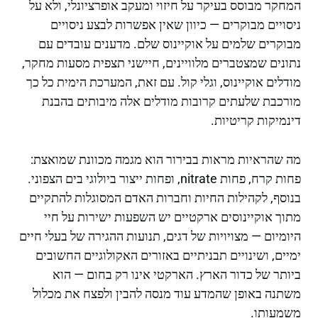
המחקר מבוסס בעיקר על חיזוי ומעקב אופרציונלי, ולא על
ניסויים מבוקרים — כיוון שאין אפשרות לבצע ניסויים
מבוקרים שלמים על אוקיינוס שלם. מדענים עובדים עם
נתונים שמצטברים מלוויינים, חיישני תצפית מסעות מחקר,
מודלים אוקיינוס, וגלי קול. עם זאת, המערכת הימית כל כך
מורכבת שלעתים קרובות מודלים אלה מיבותים בהבנת
דינמיקות קריטיות.
מה שהראיות מראות בבירור הוא מגמה מכוונת שמואצת:
פחות קרח, פחות nitrate, ופחות ייצור ביולוגי בים הצפוני.
בנוסף, לקהילות החיות וחברות האדם המסוגלות להתקיים
מתוך אוקיינוסים ארקטיים יש השפעות ישירות על חיי
היומיום — מצויויות של דגים, תנועות ההגירה של בעלי חיים
ימיים, ושינויים תבניתיים באזורים האקולוגיים החשובים
ביותר של כדור הארץ. הארקטי אינו רק בחום — הוא
משתנה באופן שהמדע עוד מנסה להבין ולפצח את מכלול
משמעותו.