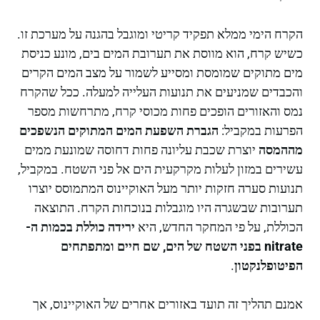
הקרח הימי ממלא תפקיד קריטי ומוגבל בהגנה על מערכת זו.
כשיש קרח, הוא מווסת את תערובת המים בים, מונע כניסת
מים מתוקים שמומסת ומסייע לשמור על מצב המים הקרים
והכבדים שמניעים את תנועות העלייה למעלה. ככל שהקרח
נמס והאזורים הופכים פחות מכוסי קרח, מתרחשות מספר
הפרעות במקביל:
הגברת השפעת המים המתוקים הנשפכים
מההמסה
יוצרת שכבת עליונה פחות דחוסה שמונעת ממים
עשירים במזון לעלות מקרקעית הים אל פני השטח. במקביל,
תנועות סערה חזקות יותר מעל האוקיינוס המתמוסס יוצרו
תערובות שבשגרה היו מוגבלות בנוכחות הקרח. התוצאה
הכוללת, על פי המחקר החדש, היא
ירידה כוללת בכמות ה-
nitrate בפני השטח של הים, שם חיים ומתפתחים
הפיטופלנקטון
.
אמנם תהליך זה תועד באזורים אחרים של האוקיינוס, אך