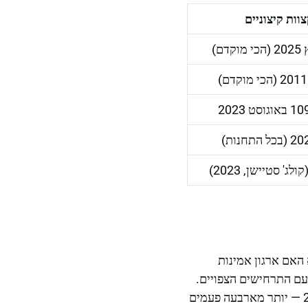
וות קיצוניים
סט 2023
יץ מאז כשל האספקה הקטלני של גל הלחימה ביולי 2021 — היא האם ארגון אמינות
מודד עם התרחישים הצפויים.
ביולי 2026, נמסר כי ביקוש החשמל במדינה עשוי להגיע לכמעט 368 גיגה-וואט עד שנת 2032 — יותר מארבעה פעמים