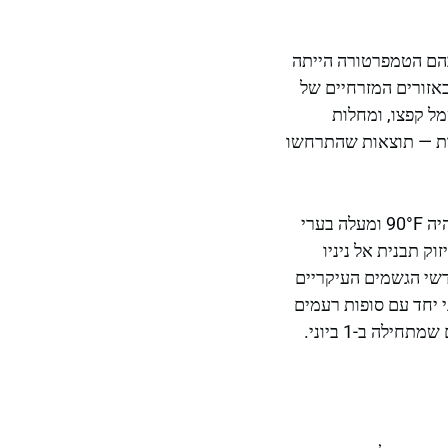
גאלסבון, קיץ 2023 זיהה 50 ימים רצופים שבהם הטמפרטורה הייתה
באזורים המזרחיים של
מל קפצו, ומחלות
ות — תוצאות שהתרחשו
תחזית הקיץ של AccuWeather לשנת 2026 מצביעה כי מספר הימים שבהם הטמפרטורה תהיה 90°F ומעלה בערי
וק תבנית אל ניניו
50 אינץ' של גשם בשנה והחודשי הגשמים העיקריים
 יחד עם סופות רעמים