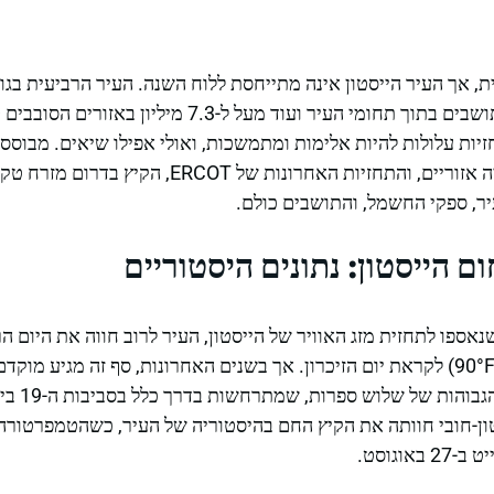
ית, אך העיר הייסטון אינה מתייחסת ללוח השנה. העיר הרביעית בג
הבית ליותר מ-2.3 מיליון תושבים בתוך תחומי העיר ועוד מעל 
ות עלולות להיות אלימות ומתמשכות, ואולי אפילו שיאים. מבוסס ע
שינויי אקלים, דיווחי אנרגיה אזוריים, והתחזיות האחרונות
ר, ספקי החשמל, והתושבים כולם.
ם הייסטון: נתונים היסטוריים
אספו לתחזית מזג האוויר של הייסטון, העיר לרוב חווה את היום 
שנת 2023, הייסטון-חובי חוותה את הקיץ החם בהיסטוריה של העיר, כשהטמפר