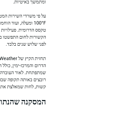
ומתמשך באיטיות.
100°F ומעלה, ועוד 
טקסס הדרומית. פעילויות א
הקשורות לחום התפשטו במ
לפני שלוש שנים בלבד.
הדרום והמרכז-ימין, כולל ה
רובצים באותה תקופה שבה 
קשות, לחות שמאלצת את תחושת 95°F להרגיש כמו 110°F, ואיום מתמיד של עונת הור
המסקנה שהנתונ