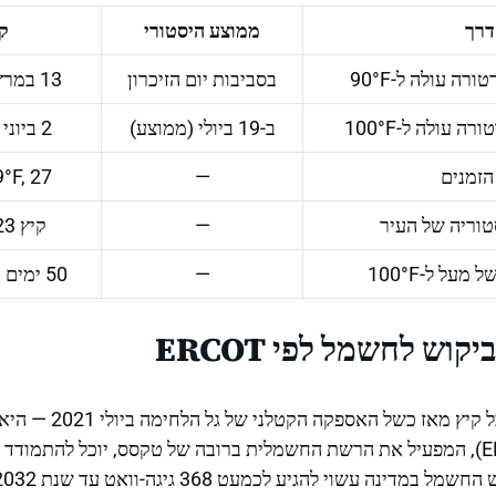
דרך
ממוצע היסטורי
קצ
רה עולה ל-90°F
בסביבות יום הזיכרון
13 במרץ 2025 (הכי מוקדם)
 עולה ל-100°F
ב-19 ביולי (ממוצע)
2 ביוני 2011 (הכי מוקדם)
הזמנים
—
109°F, 27 באוגו
וריה של העיר
—
קיץ 2023 (בכל התחנות)
—
50 ימים (קולג' סטיישן, 2023)
וש לחשמל לפי ERCOT
הבעיה המרכזית — כמו בכל ק
החשמל של טקסס (ERCOT), המפעיל את הרשת החשמלית ברובה של טקסס, יוכל להת