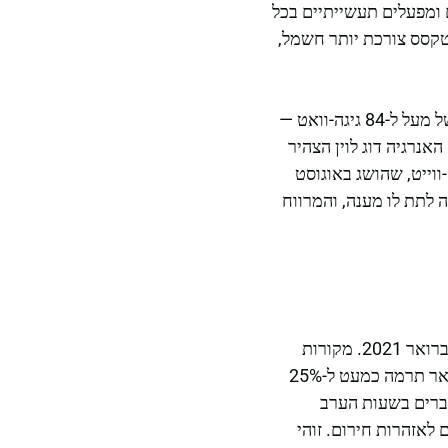
 ומפעלים תעשייתיים בכל
טקסס צורכת יותר חשמל,
בתוך הזמן הקצר, במהלך גל החום שהחל במאי בשנה שעברה, ERCOT כבר חזה ביקוש שיא של מעל ל-84 גיגה-וואט —
קודם שהייתה בו 77 גיגה-וואט, שנקבע בשנת 2024. מומחה האנרגיה דוג לוין הצהיר
ה כי עליית ביקוש כזו עלולה לאתגר אף את שיא השיא של כ-85,500 מגה-ווייט, שהושג באוגוסט
ה לתת לו מענה, והמרווח
יש להכיר בטוב ל-ERCOT ולחוקי טקסס שהרשת החשמלית השתנתה מאז כישלון המהותי בפברואר 2021. מקורות
האנרגיה הסולארית ואחסון המצברים הפכו לחשובים יותר. על פי בנק הפדרלי של דאלאס, סולאר תרמה כמעט ל-25%
 אנרגיה מהמתקני המצברים בשעות הערב
לאזהרות חירום. זוהי