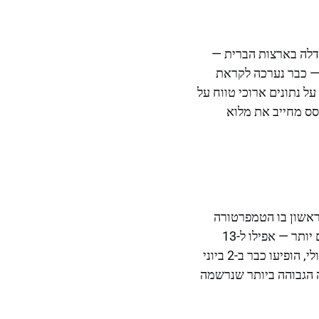
ודלה בארצות הברית —
ל-7.3 מיליון באזורים הסובבים — כבר נערכה לקראת
ל נתונים ארוכי טווח על
 של ERCOT, הקיץ בדרום מזרח טקסס מחייב את מלוא
הראשון בו הטמפרטורה
עולה ל-32 מעלות צלזיוס (90°F) לקראת יום הזיכרון. אך בשנים האחרונות, סף זה מגיע מוקדם יותר — אפילו ל-13
במרץ 2025. הטמפרטות הגבוהות של שלוש ספרות, שמתרחשות בדרך כלל בסביבות ה-19 ביולי, הופיעו כבר ב-2 ביוני
טורה הגבוהה ביותר שנרשמה