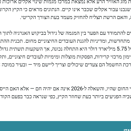
ת מזג האוויר הרע אלא נמצאת במרכז מגמות שינוי אקלים ארוכות טוו
נבנו עבור אקלים שכבר אינו קיים. הנתונים מראים כי הקיץ הקרו
 והאם הרשת תצליח להחזיק מעמד בעת הצורך הקריטי.
בים להתמודד עם הפער בין המגמה של גידול בביקוש האנרגיה לתוך 
מתחדשות, ומדיניות להגנת העובדים החיצוניים מחום. תכנית ההת
CenterPoint בהשקעה של 5.75 מיליארד דולר היא התחלה נכונה, אך השקעות תשתי
מון מרכזי קרירות, הפסקות מוצלות ומימיות לעובדים חיצוניים, ו
רכת החשמל הם צעדים שיכולים וצריך ליישם מיד — ובעיר כמוכה ח
קיץ 2023 עלה על כל שיאי החום שהיו, והשאלה ל-2026 אינה אם יהי
ביה הפגיעים ביותר בעת שחוזר הקיץ, כפי שנראה כבר בפעם הקוד
ITA