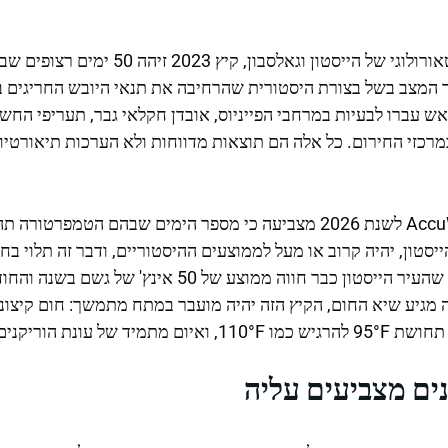
על פי משרדי השירות המטאורולוגי של הייסטון ו
הוחמר המצב בשל בצורת היסטורית שהרחיבה את תנאי היובש החריגים 
ש עברו לבעיות במרחבי הפייניוס, אובדן חקלאי גבר, תעריפי החש
רכזי החירום. כל אלה הם תוצאות מדווחות ולא הערכות תיאורטי
ייסטון, יהיה קרוב או מעל לממוצעים ההיסטוריים, ודבר זה תלוי בחיז
שמתפתחת. לאור העובדה שהעיר הייסטון כבר חווה ממוצע של 
מגיע שיא החום, הקיץ הזה יהיה מועבר במתח מתמשך: חום קיצוני
יקנים שמתחילה ב-1 ביוני.
ים מצביעים עליה