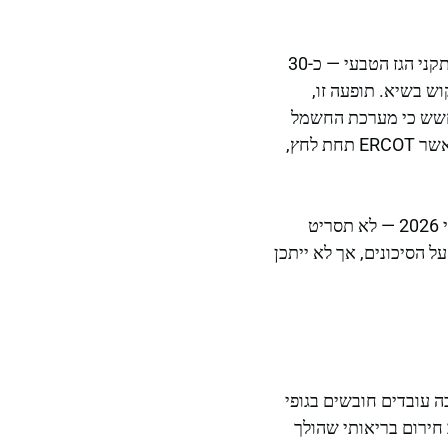
אבל הפגיעויות המובנות עדיין קיימות. תחנות הכוח הפחמיות של טקסס ממוצעות בגיל 50, ומתקני הגז הטבעי — כ-30
ש בשיא. תופעה זו,
החשש כי מערכת החשמל
הסגורה של טקסס, שנבנתה כך, לא יכולה לייבא כוח חירום משכנותיה כמו מרבית המדינות. כאשר ERCOT תחת לחץ,
מחקר שפורסם ב-2025 העריך כי אספקת החשמל עלולה לא להספיק לביקוש השיא החל מיולי 2026 — לא תסריט
 הסיכונים, אך לא ייתכן
ה עובדים חובשים בגופי
ב חירום בריאותי שהולך