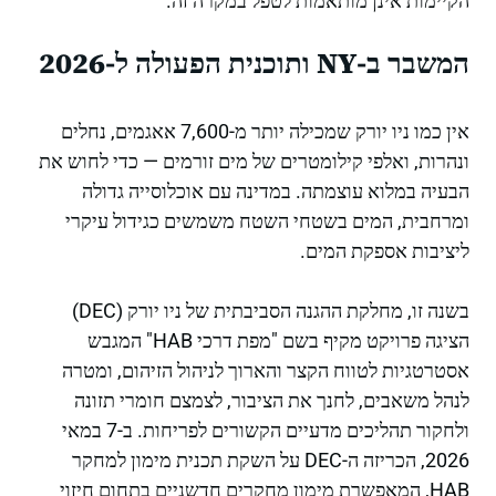
הקיימות אינן מותאמות לטפל במקרה זה.
המשבר ב-NY ותוכנית הפעולה ל-2026
אין כמו ניו יורק שמכילה יותר מ-7,600 אאגמים, נחלים
ונהרות, ואלפי קילומטרים של מים זורמים — כדי לחוש את
הבעיה במלוא עוצמתה. במדינה עם אוכלוסייה גדולה
ומרחבית, המים בשטחי השטח משמשים כגידול עיקרי
ליציבות אספקת המים.
בשנה זו, מחלקת ההגנה הסביבתית של ניו יורק (DEC)
הציגה פרויקט מקיף בשם "מפת דרכי HAB" המגבש
אסטרטגיות לטווח הקצר והארוך לניהול הזיהום, ומטרה
לנהל משאבים, לחנך את הציבור, לצמצם חומרי תזונה
ולחקור תהליכים מדעיים הקשורים לפריחות. ב-7 במאי
2026, הכריזה ה-DEC על השקת תכנית מימון למחקר
HAB, המאפשרת מימון מחקרים חדשניים בתחום חיזוי