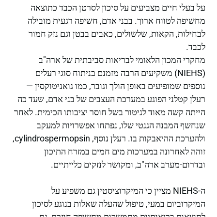
על בעלי חיים מצביעים על סיכון לסרטן הכבד כתוצאה
מחשיפה לטווח ארוך. בבני אדם, חשיפה רגעית מובילה
לבחילות, הקאות, שלשולים, כאבים בבטן וגם נזק חמור
לכבד.
מחקרי המכון הלאומי לבריאות סביבתית של ארה"ב
(NIEHS) משקיעים הרבה מזמנם בניתוח סוגי רעלים
נוספים שמופיעים באופן הולך וגובר, כמו גואניטוקסין —
רעלן קטלני הפוגע במערכת העצבים של בני אדם, שעד כה
הייתה קשה מאוד לניטור בשל חוסר יציבותו הכימית. לאחר
שנחשף המבנה הגנטי שלו, נפתחו אפשרויות למעקב
ולהערכת ההיאבקות בו. רעלן נוסף, cylindrospermopsin,
זוהה לאחרונה במערכות מים חמים במזרח התיכון
ובדרום-מערב ארה"ב, ומקושר לנזקים כלייתיים.
ה-NIEHS מציין כי המיקרוציסטין גם משפיע על
המיקרוביום במעי, טיפול שהעלה שאלות בנוגע לסיכון
לתוצאות בריאותיות מתמשכות מחשיפה חוזרת, גם