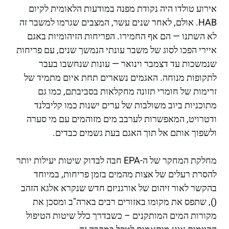
אירוע טולדו היה נקודת מפנה במודעות הלאומית לקיום
HAB. אולם, לאחר שנים עשר, המצבים שגרמו למשבר זה
לא השתנו — הם אף החמירו. הפריחות הזיהומיות באגם
איירי הפכו לסוג של משבר עונתי הנמשך שנים, עם פריחות
שנמשכות עד דצמבר וינואר — עונות שנחשבו בעבר
לתקופות מנוחה. האגמים נשארים תחת איום מתמיד של
זרימות של חומרי תזונה מחקלאות בסביבתם, כמו גם
מתוכניות ביוב משולבות של ערים ישנות כמו קליבלנד
ודטרויט, המאפשרות לערבב מים מזוהמים עם מי סערה
ולשפוך אותם אל תוך האגם בעת גשמים כבדים.
מחלקת המחקר של ה-EPA חבה לבדוק שיטות יעילות יותר
להסרת רעלים של אצות מהמים בזמן פריחות, במיוחד
בהקשר לאור זיהום של אורגניזם חדש שנקרא אלגא הזהב
(), שתפס את מקומו באזורים רבים בארה"ב ומסכן את
מקורות המים המותקנים – כשבדרך כלל שיטות הטיפול