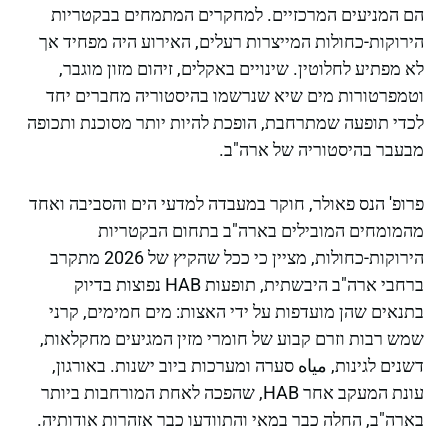
הם המניעים המרכזיים. למחקרים המתמחים בבקטריות
הירוקות-כחולות המייצרות רעלים, האירוע היה מפחיד אך
לא מפתיע לחלוטין. שינויים באקלים, זיהום מזון מוגבר,
וטמפרטורות מים שיא שנרשמו בהיסטוריה מחברים יחד
לכדי תופעה שמתרחבת, הופכת להיות יותר מסוכנת ותכופה
מבעבר בהיסטוריה של ארה"ב.
פרופ' הנס פאולר, חוקר במעבדה למדעי הים והסביבה ואחד
מהמומחים המובילים בארה"ב בתחום הבקטריות
הירוקות-כחולות, מציין כי ככל שהקיץ של 2026 מתקרב
ברחבי ארה"ב היבשתית, תופעות HAB נפוצות בדיוק
בתנאים שהן מועדפות על ידי האצות: מים חמימים, קרני
שמש רבות וזרם קבוע של חומרי מזין המגיעים מחקלאות,
דשנים לגינות, مياه סערה ומערכות ביוב ישנות. באורגון,
עונת המעקב אחר HAB, שהפכה לאחת המורחבות ביותר
בארה"ב, החלה כבר במאי והתוודעו כבר אזהרות אודותיה.