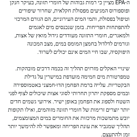
ה-EPA מציין כי רמות גבוהות של חומרי תזונה, בעיקר חנקן
ופוספורוס המגיעים מפסולת חקלאית, שחרור שיפורים
וטיפול בפסולת, ותמי המים העירוניים, הם הגורם המרכזי
להתפתחות הפריחות. בזמן שנכנסים מים לאגמים
ולמאגרים, חומרי התזונה מעודדים גידול מואץ של אצות,
וגורמים לדלדול בחמצן המומס במים, מצב המכונה
היפוקסיה, שבו חיי המים אינם יכולים לשרוד.
שינויי האקלים מזרזים תהליך זה בכמה דרכים מובהקות.
טמפרטורת מים חמימה מועדפת במישרין על גדילת
הבקטריות. עלייה ברמת הפחמן הדו-חמצני באטמוספירה
ובמים מספקת יתרון תחרותי לסוגי אצות שיכולים לצוף לפני
השטח ולספוג את הפחמן באופן ישיר. אירועי גשמים חדים
יותר יוצרים זרימות של חומרי תזונה מזוהמים, ואילו תקופות
יובש מתמשכות מרכזות את החומרים במים המצומצמים,
תהליך שמגביר את עונת הפריחה ומאפשר לה להימשך יותר
זמן ולהתעצם.