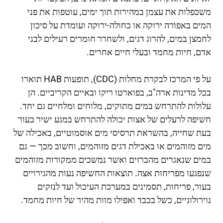
משכפלות את עצמן במהירות תוך ימים, עוטפות את פני
המים באפוֹרה ירוקה או כחולה-ירוקה ועומדת על סיכון
לחמצן במים, להרוג דגים, ולשחרר חומרים רעילים לבני
אדם, חיות מחמד ובעלי חיים אחרים.
על פי המרכז לבקרת מחלות (CDC), תופעות HAB תוארו
בכל מדינות ארה"ב, בפוארטו ריקו ובאיים הקריביים. הן
עלולות להתרחש במים מתוקים, מלוחים ומלחיים גם יחד.
חשיפה לרעלים של אצות יכולה להתרחש במגע ישיר בעור
בעת שחייה, בהשראת תרסיסי מים אוסמוטיים, באכילה של
מים מזוהמים או באכילת דגים מזוהמים, וחשוב מכך — גם
במים שנאגרים מהברזים ואשר נמשכים ממקורות מזוהמים
שנפגעו מפריחות אצה. תוצאות החשיפה נעות מהגירויים
בעור, פריחות, תסמינים במערכת העיכול ועד לנזקים
נוירולוגיים, כשל בכבד ואפילו מוות מהיר של חיות מחמד.