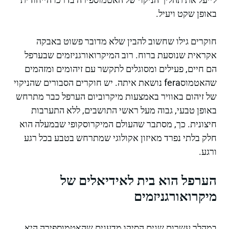
באופן שקט ויעיל.
חוקרים גילו שחשוב להבין שלא מדובר פשוט באבקה
אקראית שנוסעת ברוח. רוב המיקרואורגניזמים שבערפל
הם חיים, פעילים ומסוגלים לתקשר עם זיהומים ומזהמים
שהאטמוסfera נושאת איתה. יש חוקרים הסבורים שהניקוי
של זיהום באוויר באמצעות מיקרוביום הערפל כבר מתרחש
באופן טבעי, גבוה מעל ראשי התושבים, ללא התערבות
חיצונית. כך, מסתבר שהעולם המיקרוסקופי שבמעלה הוא
חלק בלתי נפרד מאיזון אקולוגי שמתרחש בטבע בכל רגע
ורגע.
הערפל הוא בית לאידיאלים של
מיקרואורגניזמים
במהלך עשרות שנים הסיקו מדענים שהאטמוספירה היא