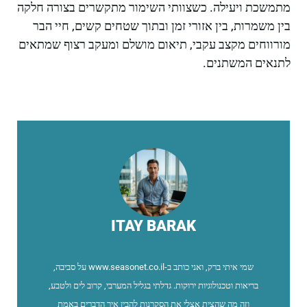
מתמשכת ויעילה. כשצוותי השימור מתקשרים בצורה חלקה
בין משמרות, בין אזורי זמן ובתוך שטחים קשים, חיי הבר
מורווחים מקצב עקבי, תיאום מושלם ומעקב רצוף שמתאים
לתנאים המשתנים.
ITAY BARAK
שמי איתי ברק, ואני כותב ב-www.seasonet.co.il על סביבה,
בריאות וטכנולוגיות ירוקות. גדלתי בגליל המערבי, קרוב לים ולטבע,
וזה מה שהצית אצלי את הסקרנות להבין איך הדברים באמת