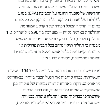
הלאומי לבריאות בארה"ב העריך כי עד לארבעה מתוך
עשרה בתים בארה"ב עשויים לחרוג מרמות ההנחיה
החדשות של סוכנות ההגנה על הסביבה (EPA) בנוגע
לעלולות של עופרת בקרקע. עלות התיקון של כל אותם
בתים — תהליך הכולל חפירה של הקרקע המזוהמת
והחלפתה באדמה נקייה — מוערכת בין 290 מיליארד ל־1.2
טריליון דולרים, תלוי בהיקף ובשיטה. מספר זה למעשה
מבטיח כי תהליך תיקון נרחב בכל תכנית פדרלית או
מדינתית קיים יהיה בלתי אפשרי ללא מחויבות ציבורית
עצומה ומתמשכת, שאותה כרגע אין.
ערים ישנות עם רמות גבוהות של בנייה לפני 1940 ופעילות
תעשייתית כבדה סוחבות את הנטל הכבד ביותר. בנאוורילס,
ניו אורלינס, חקרו באחרונה רמות גבוהות של עופרת בגן
המשחקים שהוקמו על ידי העיר, וגם ברוב הבתים
שהשתתפו בבדיקות מרצון התגלה עופרת בכמויות
משמעותיות. בערים כמו אינדיאנאפוליס וניו אורלינס,