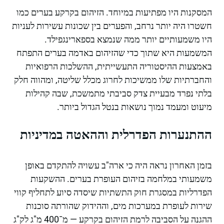
המסקנות היו מפתיעות במיוחד. הזיהום בקרקע בערים כמו
חשטרו היה יותר נרחב, והפערים בין שכונות עשירות לעניות
היו משמעותיים יותר ממה שנמצא בספארינגפילד.
המשמעות היא שתוך כדי שהזיהום באדמה בערים התפתח
באמצעות ההיסטוריה התעשייתית, ההשלכות הרפואיות
והחברתיות שלו ממשיכות לחרוג מכלל שליטה, ומהווה חלק
בלתי נפרד מבעיית צדק סביבתי מתמשכת, שבה קהילות
מיעוט ומעמד נמוך נושאות בנטל הגדול ביותר.
ההתנערות הפדרלית וההאטה במדיניות
בזמן האחרון נראה היה כי ארה"ב עשויה להתקדם באופן
משמעותי במלחמה בזיהום העופרת בערים. ההשקעות
הפדרליות במסגרת חוק התשתיות שיסדה סיוע לתחליף קווי
שירות לעופרת במערכות מים, וההידוק שהורתה סוכנות
ההגנה על הסביבה לרמת הזיהום בקרקע — מ־400 מ"ג לק"ג