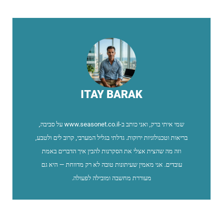
ITAY BARAK
שמי איתי ברק, ואני כותב ב-www.seasonet.co.il על סביבה,
בריאות וטכנולוגיות ירוקות. גדלתי בגליל המערבי, קרוב לים ולטבע,
וזה מה שהצית אצלי את הסקרנות להבין איך הדברים באמת
עובדים. אני מאמין שעיתונות טובה לא רק מדווחת — היא גם
מעוררת מחשבה ומובילה לפעולה.