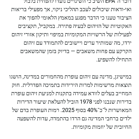
דובר ה־EPA השיב כי השינויים נועדו להפחית בלבול
ואי-ודאות שיכולים לעכב תהליכי ניקוי, אך מפעילי בריאות
הציבור טענו כי הדבר מפגע במאמץ הלאומי להפוך את
האקוטיות של הזיהום לבעיה פתירה. במקביל, תקציבים
לפעילות של הרשויות המקומיות במיפוי ותיקון אזורי זיהום
ירדו, מה שמותיר ערים ויישובים להתמודד עם זיהום
הקרקע עם פחות משאבים — בדיוק בזמן שהמשאבים
התחילו להשפיע.
במישיגן, מדינה עם זיהום עופרת מהחמורים במדינה, הושגו
תוצאות מרשימות למרות הירידות בתמיכה הפדרלית. חוק
המחייב בעלים לוודא עמידה בתקנות למניעת זיהום עופרת
בדירות שנבנו לפני 1978 הוביל להעלאת שיעור הדירות
המאושרות ל־כ־40% בסוף 2025. רמות העופרת בדם של
ילדים ברחבי המדינה גם הרדו בהתמדה, עדות להשפעה
החיובית של יוזמות מקומיות.