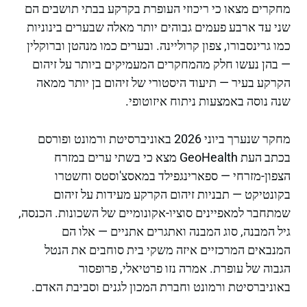
מחקרים מצאו כי ריכוזי העופרת בקרקע בבתי תושבים הם
שני עד ארבע פעמים גבוהים יותר מאלה שבערים בינוניות
כמו גרינסבורו, צפון קרוליינה. ובערים כמו מנהטן וברוקלין
— בהן נעשו חלק מהמחקרים המעמיקים ביותר על זיהום
הקרקע בעיר — תיעוד היסטורי של זיהום בן יותר ממאה
שנה נוסה באמצעות ניתוח איזוטופי.
מחקר שנערך ביוני 2026 באוניברסיטת ורמונט ופורסם
בכתב העת GeoHealth מצא כי בשתי ערים במזרח
הצפון-מזרחי — ספארינגפילד במאסצ'וסטס וחשטרו
בקונטיקט — תבניות זיהום הקרקע מעידות על זיהום
שמתחבר למאפיינים סוציו-אקונומיים של השכונות. הכנסה,
גיל המבנה, סוג המבנה ואתגרים אתניים — אלו הם
המנבאים המרכזיים איזה משקי בית סוחבים את הנטל
הגבוה של עופרת. אמרה נזו פרטיאלי, פרופסור
באוניברסיטת ורמונט וחברת המכון לגנים וסביבת האדם.