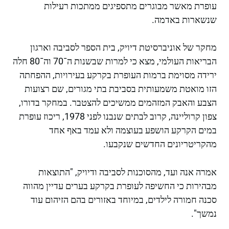
עופרת מאשר מבוגרים מתספיגים ממתכות רעילות
שנשארות באדמה.
מחקר של אוניברסיטת דיויק, בית הספר לסביבה וארגון
הבריאות העולמי, מצא כי למרות שבשנות ה־70 וה־80 חלה
ירידה מסוימת ברמות העופרת בקרקע בעירויות, ההפחתה
הזו מואטת משמעותית בסביבת בתי מגורים, שם רצועות
הצבע והאבק המזהמים ממשיכים להצטבר. במחקר בדורו,
צפון קרוליינה, קרוב לבתים שנבנו לפני 1978, ריכוז עופרת
במים הקרקע הושפע בעוצמה ולא עמד באף אחד
מהקריטריונים החדשים שנקבעו.
אמרה אנה ועד, מהסוכנות לסביבה ודיויק, "התוצאות
מבהירות כי החשיפה לעופרת בקרקע בערים עדיין מהווה
סכנה חמורה לילדים, במיוחד באזורים בהם הזיהום עוד
נמשך".