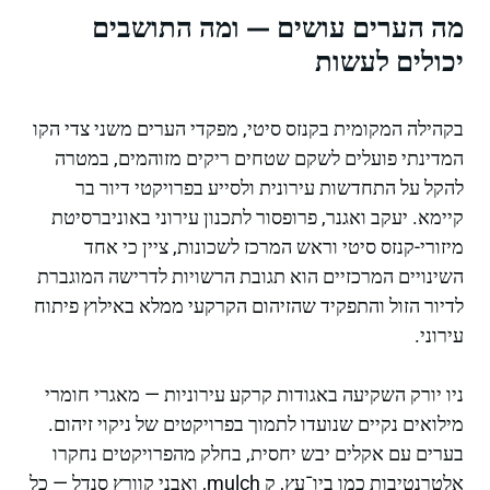
מה הערים עושים — ומה התושבים
יכולים לעשות
בקהילה המקומית בקנזס סיטי, מפקדי הערים משני צדי הקו
המדינתי פועלים לשקם שטחים ריקים מזוהמים, במטרה
להקל על התחדשות עירונית ולסייע בפרויקטי דיור בר
קיימא. יעקב ואגנר, פרופסור לתכנון עירוני באוניברסיטת
מיזורי-קנזס סיטי וראש המרכז לשכונות, ציין כי אחד
השינויים המרכזיים הוא תגובת הרשויות לדרישה המוגברת
לדיור הזול והתפקיד שהזיהום הקרקעי ממלא באילוץ פיתוח
עירוני.
ניו יורק השקיעה באגודות קרקע עירוניות — מאגרי חומרי
מילואים נקיים שנועדו לתמוך בפרויקטים של ניקוי זיהום.
בערים עם אקלים יבש יחסית, בחלק מהפרויקטים נחקרו
אלטרנטיבות כמו ביו־עץ, ק mulch, ואבני קוורץ סנדל — כל