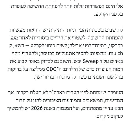
אלו הינם אפשרויות זולות יותר להפחתת החשיפה לעופרת
על פני הקרקע.
לתושבים בשכונות העירוניות הותיקות יש הוראות מעשיות
להפחתת החשיפה: לשטוף את הידיים ביסודיות לאחר מגע
בקרקע, במיוחד לפני אכילה; לשים כיסוי לקרקע — דשא, ק
mulch, מרצפות; להסיר אתנעליים בכניסה; ולהעדיף ניקוי
באדים על ד Sweep יבש. חשוב גם לבדוק באופן קבוע את
רמות העופרת בדם של הילדים; ה־CDC ממליצה על בדיקות
בגיל שנה ושנתיים כשהילד מתגורר בדיור ישן.
העופרת שמתחת לפני הערים בארה"ב לא תעלם בקרוב. אך
המדיניות, המשאבים והמודעות הציבורית להגן על הדור
הבא עדיין מתפתחים, ועל המגמות בשנת 2026 יש להמשיך
לעקוב מקרוב.