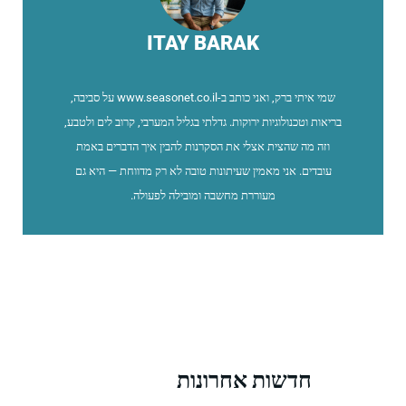
ITAY BARAK
שמי איתי ברק, ואני כותב ב-www.seasonet.co.il על סביבה,
בריאות וטכנולוגיות ירוקות. גדלתי בגליל המערבי, קרוב לים ולטבע,
וזה מה שהצית אצלי את הסקרנות להבין איך הדברים באמת
עובדים. אני מאמין שעיתונות טובה לא רק מדווחת — היא גם
מעוררת מחשבה ומובילה לפעולה.
חדשות אחרונות