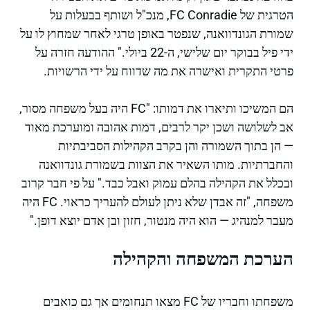
הטרגית של FC Conradie, מנכ"ל ושותף בבעלות על
שמורת הגונדוואנה, שנפטר באופן טרגי לאחר שמחוץ לו על
ידי פיל בבוקר יום שלישי, ה-22 ביולי." ההודעה חזרה על
פרטי התקרית ואישרה את מה שדווח על ידי הרשויות.
הם המשיכו ותיארו את דמותו: "FC היה בעל משפחה מסור,
אב לשלושה ושכן יקר לרבים, דמות אהובה ומוערכת מאוד
— הן בתוך השמורה והן בקרב הקהילות הסביבתיות
והחברתיות. מותו השאיר את הצוות בשמורת גונדוואנה
ובכלל את הקהילה בהלם עמוק ואבל כבד." על פי חבר קרוב
משפחה, "זה אבדן שלא ניתן לעולם להעריך כראוי. FC היה
מעבר למנהיג — הוא היה מנטור, חזון ובן אדם יוצא דופן."
הערכת המשפחה והקהילה
משפחתו וחבריו של FC מצאו תנחומים אך גם כואבים