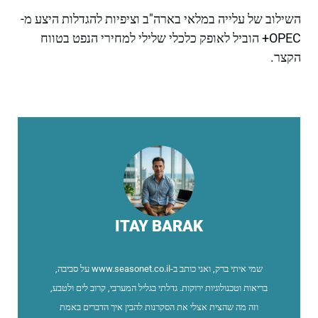
השילוב של עלייה במלאי בארה"ב וציפיות להגדלות היצע מ-
OPEC+ הוביל לאופק כלכלי שלילי למחירי הנפט בטווח
הקצר.
ITAY BARAK
שמי איתי ברק, ואני כותב ב-www.seasonet.co.il על סביבה,
בריאות וטכנולוגיות ירוקות. גדלתי בגליל המערבי, קרוב לים ולטבע,
וזה מה שהצית אצלי את הסקרנות להבין איך הדברים באמת