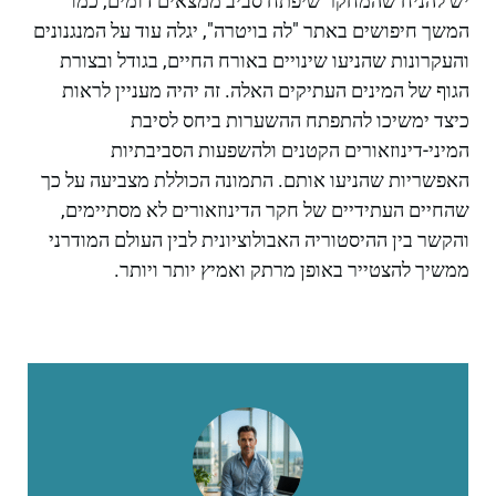
יש להניח שהמחקר שיפתח סביב ממצאים דומים, כמו
המשך חיפושים באתר "לה בויטרה", יגלה עוד על המנגנונים
והעקרונות שהניעו שינויים באורח החיים, בגודל ובצורת
הגוף של המינים העתיקים האלה. זה יהיה מעניין לראות
כיצד ימשיכו להתפתח ההשערות ביחס לסיבת
המיני-דינוזאורים הקטנים ולהשפעות הסביבתיות
האפשריות שהניעו אותם. התמונה הכוללת מצביעה על כך
שהחיים העתידיים של חקר הדינוזאורים לא מסתיימים,
והקשר בין ההיסטוריה האבולוציונית לבין העולם המודרני
ממשיך להצטייר באופן מרתק ואמיץ יותר ויותר.