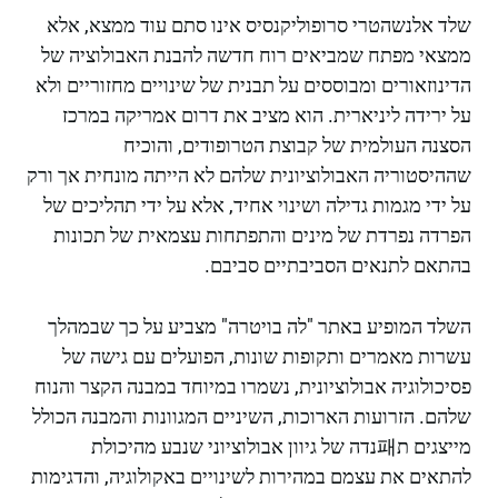
שלד אלנשהטרי סרופוליקנסיס אינו סתם עוד ממצא, אלא
ממצאי מפתח שמביאים רוח חדשה להבנת האבולוציה של
הדינוזאורים ומבוססים על תבנית של שינויים מחזוריים ולא
על ירידה ליניארית. הוא מציב את דרום אמריקה במרכז
הסצנה העולמית של קבוצת הטרופודים, והוכיח
שההיסטוריה האבולוציונית שלהם לא הייתה מונחית אך ורק
על ידי מגמות גדילה ושינוי אחיד, אלא על ידי תהליכים של
הפרדה נפרדת של מינים והתפתחות עצמאית של תכונות
בהתאם לתנאים הסביבתיים סביבם.
השלד המופיע באתר "לה בויטרה" מצביע על כך שבמהלך
עשרות מאמרים ותקופות שונות, הפועלים עם גישה של
פסיכולוגיה אבולוציונית, נשמרו במיוחד במבנה הקצר והנוח
שלהם. הזרועות הארוכות, השיניים המגוונות והמבנה הכולל
מייצגים ת패נדה של גיוון אבולוציוני שנבע מהיכולת
להתאים את עצמם במהירות לשינויים באקולוגיה, והדגימות