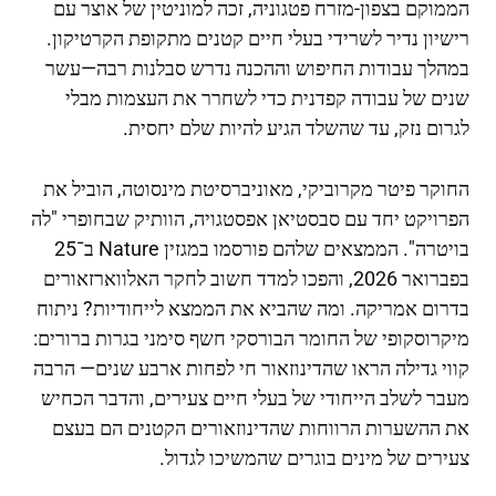
הממוקם בצפון-מזרח פטגוניה, זכה למוניטין של אוצר עם
רישיון נדיר לשרידי בעלי חיים קטנים מתקופת הקרטיקון.
במהלך עבודות החיפוש וההכנה נדרש סבלנות רבה—עשר
שנים של עבודה קפדנית כדי לשחרר את העצמות מבלי
לגרום נזק, עד שהשלד הגיע להיות שלם יחסית.
החוקר פיטר מקרוביקי, מאוניברסיטת מינסוטה, הוביל את
הפרויקט יחד עם סבסטיאן אפסטגויה, הוותיק שבחופרי "לה
בויטרה". הממצאים שלהם פורסמו במגזין Nature ב־25
בפברואר 2026, והפכו למדד חשוב לחקר האלווארזאורים
בדרום אמריקה. ומה שהביא את הממצא לייחודיות? ניתוח
מיקרוסקופי של החומר הבורסקי חשף סימני בגרות ברורים:
קווי גדילה הראו שהדינוזאור חי לפחות ארבע שנים— הרבה
מעבר לשלב הייחודי של בעלי חיים צעירים, והדבר הכחיש
את ההשערות הרווחות שהדינוזאורים הקטנים הם בעצם
צעירים של מינים בוגרים שהמשיכו לגדול.