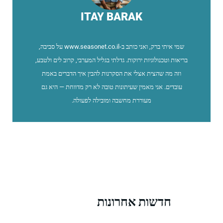
ITAY BARAK
שמי איתי ברק, ואני כותב ב-www.seasonet.co.il על סביבה,
בריאות וטכנולוגיות ירוקות. גדלתי בגליל המערבי, קרוב לים ולטבע,
וזה מה שהצית אצלי את הסקרנות להבין איך הדברים באמת
עובדים. אני מאמין שעיתונות טובה לא רק מדווחת — היא גם
מעוררת מחשבה ומובילה לפעולה.
חדשות אחרונות