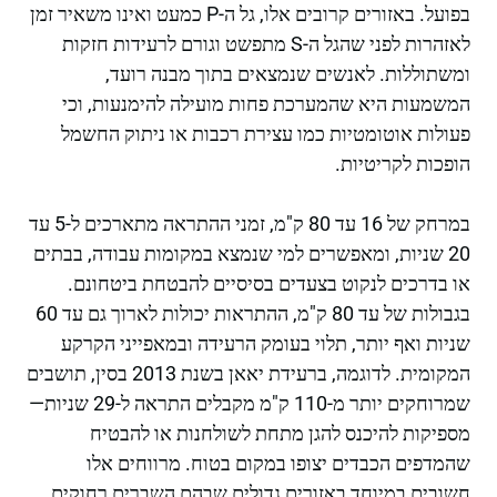
בפועל. באזורים קרובים אלו, גל ה-P כמעט ואינו משאיר זמן
לאזהרות לפני שהגל ה-S מתפשט וגורם לרעידות חזקות
ומשתוללות. לאנשים שנמצאים בתוך מבנה רועד,
המשמעות היא שהמערכת פחות מועילה להימנעות, וכי
פעולות אוטומטיות כמו עצירת רכבות או ניתוק החשמל
הופכות לקריטיות.
במרחק של 16 עד 80 ק"מ, זמני ההתראה מתארכים ל-5 עד
20 שניות, ומאפשרים למי שנמצא במקומות עבודה, בבתים
או בדרכים לנקוט בצעדים בסיסיים להבטחת ביטחונם.
בגבולות של עד 80 ק"מ, ההתראות יכולות לארוך גם עד 60
שניות ואף יותר, תלוי בעומק הרעידה ובמאפייני הקרקע
המקומית. לדוגמה, ברעידת יאאן בשנת 2013 בסין, תושבים
שמרוחקים יותר מ-110 ק"מ מקבלים התראה ל-29 שניות—
מספיקות להיכנס להגן מתחת לשולחנות או להבטיח
שהמדפים הכבדים יצופו במקום בטוח. מרווחים אלו
חשובים במיוחד באזורים גדולים שבהם השברים רחוקים