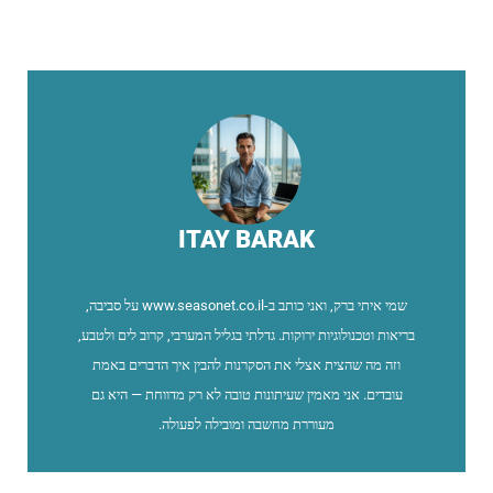
ITAY BARAK
שמי איתי ברק, ואני כותב ב-www.seasonet.co.il על סביבה,
בריאות וטכנולוגיות ירוקות. גדלתי בגליל המערבי, קרוב לים ולטבע,
וזה מה שהצית אצלי את הסקרנות להבין איך הדברים באמת
עובדים. אני מאמין שעיתונות טובה לא רק מדווחת — היא גם
מעוררת מחשבה ומובילה לפעולה.