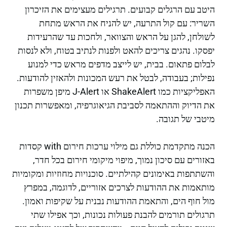
היטב עם הרגלים קבועים. תרגילים מעצימים את הזיכרון
השריר: עם קול התרעה, יש להניח את הראש מתחת
לשולחן, להגן על הראש והצוואר, ולחכות עד שהרעידות
יפסקו. נהגים צריכים להאט ולפנות לנתיב בטוח, ולא לנסות
לבלום פתאום. בבית, יש לייצב מדפים מראש כדי למנוע
נפילות; בעבודה, לבטל את רעש המכונות ולהאזין להודעות.
האפליקציות כמו ShakeAlert או J-Alert מיפן משפרות
את הדיוק וההתאמה לסביבת הגיאוגרפיה, ומאפשרות תכנון
מיטבי של תגובה.
הכנה מתקדמת כוללת גם מילוי ערכות חירום with קסדות
באזורים עם סיכון נמוך, מיפוי מיקומי חירום בכל חדר,
והשתתפות באימונים קהילתיים. סוכנויות מחוזיות ומקומיות
מותאמות את ההודעות לצרכים אזוריים, לדוגמה, במפרץ
מול חוף הים, והתאמת ההודעות נבנית על שקיפות ואמון.
תרגולים תורמים להבנת פעולות נכונות, וכך אפילו שתי