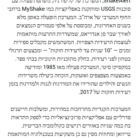
ShakeAlert, המערכת של קליפורניה, משתפת פעולה עם
סוכנות USGS ומותקנת באפליקציות כמו MyShake ברחבי
החוף המערבי של ארה"ב. המערכת הופעלה באופן מלא
בשנים האחרונות, ומבוססת על אלפי סנסורים הנמצאים
לאורך שבר סן אנדריאס, שמשדרות התרעות מותאמות
לעוצמת הרעידות הצפויות. המשתמשים מקבלים ספירות
זמנים — "10 שניות עד לרעידות חזקות" — ומבצעים תרגולי
בטחון לפני רעידות, כחלק מתוכניות חינוכיות בבתי ספר.
במקסיקו סיטי, המערכת פעילה מאז 1985 ומודיעה
באמצעות מצפצפים ואזעקות, הוכחה כיעילה משרידות
הנשים והילדים שהורידו את המדרגות לגגות ולמדרגות בזמן
רעידות חזקות של 2017.
המערכות הקנדיות מתרחבות במהירות, ומשלבות חיישנים
פדרליים עם אפליקציות פרובינציאליות כדי לספק התראות
בת כמה שניות באזורים רגישים כקולומביה הבריטית.
טייוואן ומחוזות מסין גם כן משקיעות בטכנולוגיה המותאמת