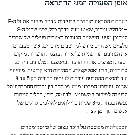
אופן הפעולה וזמני ההתראה
מערכות התראה מוקדמת לרעידות אדמה
מזהות את גל ה-P
—גל חלש ומהיר, שאינו מזיק בדרך כלל, לפני שהגל ה-S
המסוכן מגיע. חיישנים הפזורים באזורים פעילים של שברים
סלעיים משדרים מידע למחשבים מרכזיים, אשר מעבדים
את הנתונים תוך שניות על אודות עוצמת הרעידה, מיקום
ושעה, ומפיצים את ההתרעות באמצעות טלפונים ניידים,
טלוויזיות, רדיו ואפליקציות. המהירות היא קריטית: מהזיהוי
ועד להפצת ההתרעה עוברים לעיתים קרובות רק 5 עד 8
שניות, והיתרון המרכזי מגיע ממרחק בין נקודת ההתחלה של
הרעידה למיקום המשתמש. לדוגמה, ביפן, תהליך הניתוח
נעשה בפחות מ-3 שניות כדי להגיע לאולפים גדולים של
אנשים תוך זמן קצר.
הטכנולוגיה מבוססת על ריכוז עצום של סייסמומטרים