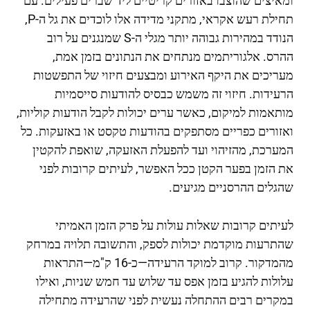
ומאיצים שהוצבו באזורים קריטיים ליד שברים פעילים. עם
תחילת רעש אקראי, מתקני מדידה אלו לוכדים את גל ה-P,
הנודד במהירות גבוהה יותר מגלי ה-S שמנגנים על רוב
ההרס. אלגוריתמים מנתחים את הנתונים בזמן אמת,
מעריכים את היקף האירוע ומבצעים חיזוי של התפשטות
הרעידות. חיזוי זה משמש כבסיס להודעות סייסמיות
מותאמות למיקום, כאשר ערים יכולות לקבל הודעות קוליות,
ואזורים כפריים מסתפקים בהודעות טקסט או באזעקות. כל
המערכת, מהזיהוי ועד להפעלת האזעקה, שואפת להקטין
את הזמן בפער הקטן ככל האפשר, לעיתים קרובות לפני
שהגלים ההרסניים מגיעים.
לעיתים קרובות שאלות עולות על פרק הזמן האמיתי
שהתרעות מוקדמת יכולות לספק, והתשובה תלויה במרחק
מהמדקור. קרוב למוקד הרעידה—כ-16 ק"מ—התראות
עלולות להגיע בזמן אפס עד שלוש עד חמש שניות, ואילו
במקרים רבים ההתחלה נעשית לפני שהרעידה מתחילה