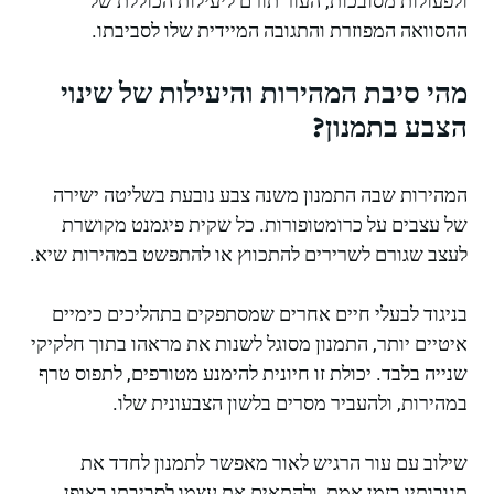
ולפעולות מסובכות, העור תורם ליעילות הכוללת של
ההסוואה המפוזרת והתגובה המיידית שלו לסביבתו.
מהי סיבת המהירות והיעילות של שינוי
הצבע בתמנון?
המהירות שבה התמנון משנה צבע נובעת בשליטה ישירה
של עצבים על כרומטופורות. כל שקית פיגמנט מקושרת
לעצב שגורם לשרירים להתכווץ או להתפשט במהירות שיא.
בניגוד לבעלי חיים אחרים שמסתפקים בתהליכים כימיים
איטיים יותר, התמנון מסוגל לשנות את מראהו בתוך חלקיקי
שנייה בלבד. יכולת זו חיונית להימנע מטורפים, לתפוס טרף
במהירות, ולהעביר מסרים בלשון הצבעונית שלו.
שילוב עם עור הרגיש לאור מאפשר לתמנון לחדד את
תגובותיו בזמן אמת, ולהתאים את עצמו לסביבתו באופן