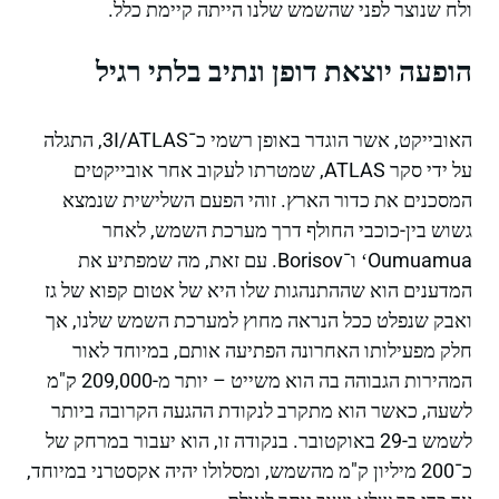
ולח שנוצר לפני שהשמש שלנו הייתה קיימת כלל.
הופעה יוצאת דופן ונתיב בלתי רגיל
האובייקט, אשר הוגדר באופן רשמי כ־3I/ATLAS, התגלה
על ידי סקר ATLAS, שמטרתו לעקוב אחר אובייקטים
המסכנים את כדור הארץ. זוהי הפעם השלישית שנמצא
גשוש בין-כוכבי החולף דרך מערכת השמש, לאחר
ʻOumuamua ו־Borisov. עם זאת, מה שמפתיע את
המדענים הוא שההתנהגות שלו היא של אטום קפוא של גז
ואבק שנפלט ככל הנראה מחוץ למערכת השמש שלנו, אך
חלק מפעילותו האחרונה הפתיעה אותם, במיוחד לאור
המהירות הגבוהה בה הוא משייט – יותר מ-209,000 ק"מ
לשעה, כאשר הוא מתקרב לנקודת ההגעה הקרובה ביותר
לשמש ב-29 באוקטובר. בנקודה זו, הוא יעבור במרחק של
כ־200 מיליון ק"מ מהשמש, ומסלולו יהיה אקסטרני במיוחד,