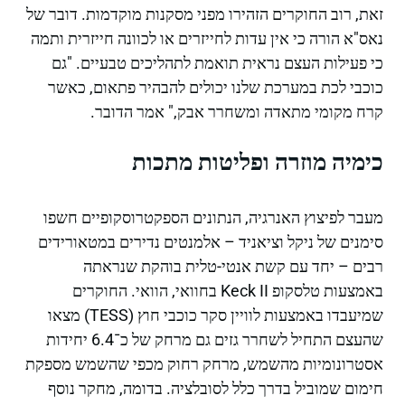
זאת, רוב החוקרים הזהירו מפני מסקנות מוקדמות. דובר של
נאס"א הורה כי אין עדות לחייזרים או לכוונה חייזרית ותמה
כי פעילות העצם נראית תואמת לתהליכים טבעיים. "גם
כוכבי לכת במערכת שלנו יכולים להבהיר פתאום, כאשר
קרח מקומי מתאדה ומשחרר אבק," אמר הדובר.
כימיה מוזרה ופליטות מתכות
מעבר לפיצוץ האנרגיה, הנתונים הספקטרוסקופיים חשפו
סימנים של ניקל וציאניד – אלמנטים נדירים במטאורידים
רבים – יחד עם קשת אנטי-טלית בוהקת שנראתה
באמצעות טלסקופ Keck II בחוואי, הוואי. החוקרים
שמיעבדו באמצעות לוויין סקר כוכבי חוץ (TESS) מצאו
שהעצם התחיל לשחרר גזים גם מרחק של כ־6.4 יחידות
אסטרונומיות מהשמש, מרחק רחוק מכפי שהשמש מספקת
חימום שמוביל בדרך כלל לסובלציה. בדומה, מחקר נוסף