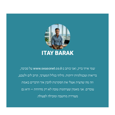
ITAY BARAK
שמי איתי ברק, ואני כותב ב-www.seasonet.co.il על סביבה,
בריאות וטכנולוגיות ירוקות. גדלתי בגליל המערבי, קרוב לים ולטבע,
וזה מה שהצית אצלי את הסקרנות להבין איך הדברים באמת
עובדים. אני מאמין שעיתונות טובה לא רק מדווחת — היא גם
מעוררת מחשבה ומובילה לפעולה.