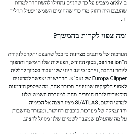
ב־arXiv מצביע על כך שהגזים נתחילו להשתחרר למרות
שהעצם היה רחוק מדי כדי שהחימום השמשי יפעיל תהליך
זה.
ומה צפוי לקרות בהמשך?
הערכות של מדענים מציינות כי ככל שהעצם יתקרב לנקודת
ה־perihelion, בסוף החודש, הפעילות שלו תימשך ותהפוך
ליותר נרחבת, וייתכן כי זנב היוני שלו יעבור בסמוך לחללית
Europa Clipper של נאס"א. תרחיש זה יאפשר למדענים
לאסוף חלקיקים שמגיעים מכוכב אחר, מה שיספק הזדמנות
היסטורית לנתח חומרים מחוץ למערכת השמש שלנו.
למדעי היקום, 3I/ATLAS מציג הצצה אל הכימיה
והדינמיקה של מערכות כוכבים רחוקות, ומעורר מחשבות
על מה שהעולם שמעבר לשמיים שלנו מסוגל להציע.