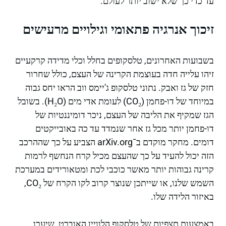
עד כדי כך שלא ישוב יותר לעולם.
זיכוך אנרגיה פתאומי וגילויים מרעישים
בשבועות האחרונים, טלסקופים בחלל וכלי מדידה קרקעיים
זיהו עלייה חדה בעוצמת הקרינה של העצם, כולל שחרור
חזק של גז ואבק. נתוני טלסקופ ג'יימס ווב הראו יחס גבוה
במיוחד של דו-פחמן (CO₂) לעומת אדי מים (H₂O). בשובל
הגז שמקיף את הליבה של העצם, ניכר דומיננטיות של
דו-פחמן יותר מכל גז אחר שנמדד עד כה באובייקטים
דומים. מחקר מוקדם ב־arXiv.org הצביע על כך שההרכב
הזה יכול להעיד על כך שהעצם מכיל קרח הנחשף לרמות
קרינה גבוהות יותר מאשר כוכבי לכת ומטאורידים במערכת
השמש שלנו, או שייתכן שנוצר קרוב לקו הקרח של CO₂,
באיזור הלידה שלו.
באמצעות תצפיות של טלסקופ הלוויין האוברט, שיערו