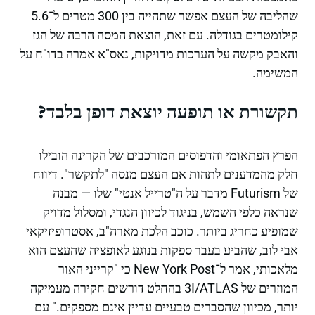
שהליבה של העצם אפשר שתהייה בין 300 מטרים ל־5.6
קילומטרים בגודלה. עם זאת, הוצאת המסה הרבה של הגז
והאבק מקשה על הערכות מדויקות, נאס"א אמרה בדו"ח על
המשימה.
תקשורת או תופעה יוצאת דופן בלבד?
הפרץ הפתאומי והדפוסים המורכבים של הקרינה הובילו
חלק מהמדענים לתהות אם העצם מנסה "לתקשר". דיווח
של Futurism מדבר על ה"טרייל אנטי" שלו — מבנה
שנראה כלפי השמש, בניגוד לכיוון הנגדי, ומסלול מדויק
שמופיע כחריג ביותר. כוכב הלכת מארה"ב, אסטרופיזיקאי
אבי לוב, שהביע בעבר ספקות בנוגע לאופציה שהעצם הוא
מלאכותי, אמר ל־New York Post כי "קרייני האור
המוזרים של 3I/ATLAS בהחלט דורשים חקירה מעמיקה
יותר, מכיוון שהסברים טבעיים עדיין אינם מספקים." עם