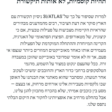
תהיות קוסמיות, לא אותות תיקשורת
למרות שסיפור על כך של־3I/ATLAS ניסיון תקשורת עם
הארץ סוקר את דעת הציבור, רבים מהמדענים מבהירים
שהראיות הקיימות מצביעות על פעילות טבעית, אם כי
קיצונית, של מטאורופים. הפיצוץ הפתאומי של האנרגיה,
הקרינה המיוחדת וההתחלה המוקדמת של הפעילות
מעמידים אותו כאחד מאובייקטים המוזרים ביותר שנצפו אי
פעם, אך זה לא אומר שמדובר באובייקט שהוכן במעבדה
זרה. ככל שהעצם ינקוט במצור על השמש, מדגמי
הטלסקופים ברחבי כדור הארץ והחובבים ימשיכו לעקוב
אחר תנועתו, ומסתבר שהוא מאתגר את הבנתנו על האופן
שבו גלקסיות מעבירות אלינו אורחים מרחוק, או בעצם —
מסע בין כוכבים אמיתי, שלא בהכרח מתכוון להגן עלינו,
אבל בהחלט מרחיב את אופציותינו לחקור את היקום הבלתי
נתפס שלנו.