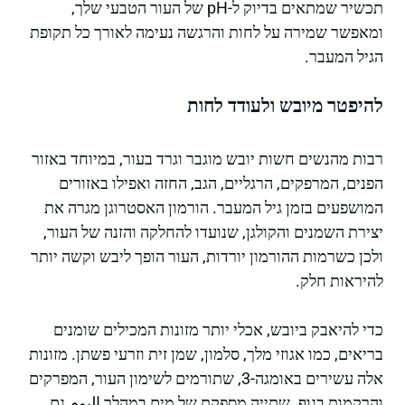
תכשיר שמתאים בדיוק ל-pH של העור הטבעי שלך,
ומאפשר שמירה על לחות והרגשה נעימה לאורך כל תקופת
הגיל המעבר.
להיפטר מיובש ולעודד לחות
רבות מהנשים חשות יובש מוגבר וגרד בעור, במיוחד באזור
הפנים, המרפקים, הרגליים, הגב, החזה ואפילו באזורים
המושפעים בזמן גיל המעבר. הורמון האסטרוגן מגרה את
יצירת השמנים והקולגן, שנועדו להחלקה והזנה של העור,
ולכן כשרמות ההורמון יורדות, העור הופך ליבש וקשה יותר
להיראות חלק.
כדי להיאבק ביובש, אכלי יותר מזונות המכילים שומנים
בריאים, כמו אגוזי מלך, סלמון, שמן זית וזרעי פשתן. מזונות
אלה עשירים באומגה-3, שתורמים לשימון העור, המפרקים
והרקמות בגוף. שתייה מספקת של מים במהלך اليوم גם