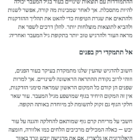
ההתמודדות עם תוצאות שינויים בעור בגיל המעבר יכולה
להיות מתסכלת. אך לאחר שמבינות מה קורה, אפשר לשנות
ולהתאים את שגרת הטיפוח כדי להאט את תהליך ההזדקנות
ולהביא לתוצאות מוצלחות יותר. להלן דרכים לשפר את
מראה העור ולהרגיש טוב יותר בתקופת גיל המעבר ואחריה:
אל תתמקדי רק בפנים
חשוב להדגיש שהעין שלנו מתמקדת בעיקר בעור הפנים,
וזוהי לרוב נקודת ההתראה הראשונה לשינויים. אך למרות
שפנים הן קודם כל המקום הראשון שמראה סימני הזדקנות,
אין זה המקום היחיד בגוף שמושפע מגיל המעבר. עור שאר
חלקי הגוף גם זקוק לתשומת לב מיוחדת באותה תקופה.
חשבי על מריחת קרם גוף שמותאם להחלקה והגנה על עור
יבש — כאלה המכילים מרכיבים הלחים כמו אלוורה, חומצה
היאלורונית או גליצרין. אם את מרגישה יובש וגרד באזור