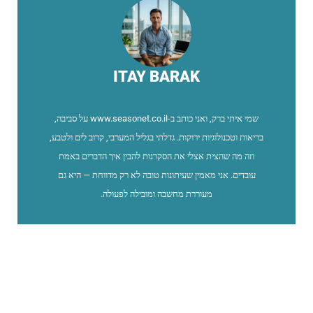
ITAY BARAK
שמי איתי ברק, ואני כותב ב-www.seasonet.co.il על סביבה,
בריאות וטכנולוגיות ירוקות. גדלתי בגליל המערבי, קרוב לים ולטבע,
וזה מה שהצית אצלי את הסקרנות להבין איך הדברים באמת
עובדים. אני מאמין שעיתונות טובה לא רק מדווחת — היא גם
מעוררת מחשבה ומובילה לפעולה.