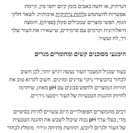
הנרתיק, או חשה כאבים בזמן קיום יחסי מין, קיימת
אפשרות להשתמש ב
לחות נרתיקית
איכותית. לשאר חלקי
הגוף, חפשי מוצרים שמכילים סקלן (ספיחן), חומצה
היאלורונית וקרמים עם סרמידים, שישאירו את העור שלך
רך, לח ועשיר.
הימנעי מסוכנים קשים ומחומרים מגרים
בעוד שבגיל המעבר העור נעשה רגיש יותר, לכן חשוב
לבחור בתכשירי ניקוי עדינים ומזינים. חשוב לקרוא טוב את
תוויות המוצרים ולחפש סבונים עם pH מאוזן, שיתרמו
לחיזוק ההגנות הטבעיות של העור וימנעו גירויים.
רבים מהמוצרים הפופולריים היום עשויים להיות בסיסיים
מדי, בעלי ערך pH גבוה שיכול לשבש את ההגנה הטבעית
של העור ולגרום ליובש, תחושת מתיחה וגירוי. מומלץ לבחור