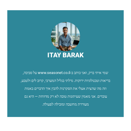
ITAY BARAK
שמי איתי ברק, ואני כותב ב-www.seasonet.co.il על סביבה,
בריאות וטכנולוגיות ירוקות. גדלתי בגליל המערבי, קרוב לים ולטבע,
וזה מה שהצית אצלי את הסקרנות להבין איך הדברים באמת
עובדים. אני מאמין שעיתונות טובה לא רק מדווחת — היא גם
מעוררת מחשבה ומובילה לפעולה.