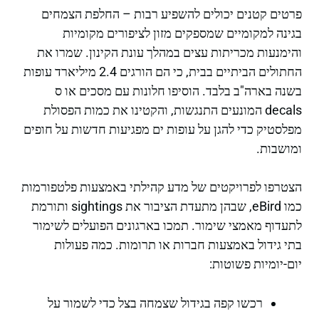
פרטים קטנים יכולים להשפיע רבות – החלפת הצמחים
בגינה למקומיים שמספקים מזון לציפורים מקומיות
והימנעות מכריתות עצים במהלך עונת הקינון. שמרו את
החתולים הביתיים בבית, כי הם הורגים 2.4 מיליארד עופות
בשנה בארה"ב בלבד. הוסיפו חלונות עם מסכים או ס
decals המונעים התנגשות, והקטינו את כמות הפסולת
מפלסטיק כדי להגן על עופות ים מפגיעות חדשות על חופים
ומושבות.
הצטרפו לפרויקטים של מדע קהילתי באמצעות פלטפורמות
כמו eBird, שבהן מתעדת הציבור את sightings ותורמת
לתעדוף מאמצי שימור. תמכו בארגונים הפועלים לשימור
בתי גידול באמצעות חברות או תרומות. כמה פעולות
יום-יומיות פשוטות:
רכשו קפה בגידול שצמחה בצל כדי לשמור על