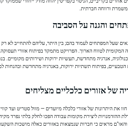
 אחרים בקריביים, הניסוי בקפריסין יהווה מודל ייחודי שממוקד קוד
משמרת ורווחה חברתית.
חים והגנה על הסביבה
ם שעל המפתחים לעמוד בהם; בין היתר, עליהם להתחייב לא רק ל
 המקומית לטווח הארוך. הפרויקט מתמקד בפיתוח אזורי תעסוקה,
כנולוגיה, אנרגיה מתחדשת, תעשיות ירוקות ושירותים מקומיים. בנ
טבעיים, בפיתוח תשתיות ירוקות, באנרגיה מתחדשת ובהנחות למב
יה של אזורים כלכליים מצליחים
וו את היתרונות של אזורי כלכלה מיועדים — מוול סטריט ועד קווין
לת ההזדמנויות ליצירת מקומות עבודה הפכו לחלק בלתי נפרד מקיד
והאו"ם מראים כי חברות שנמצאות באזורים כאלה מושכות השקעות