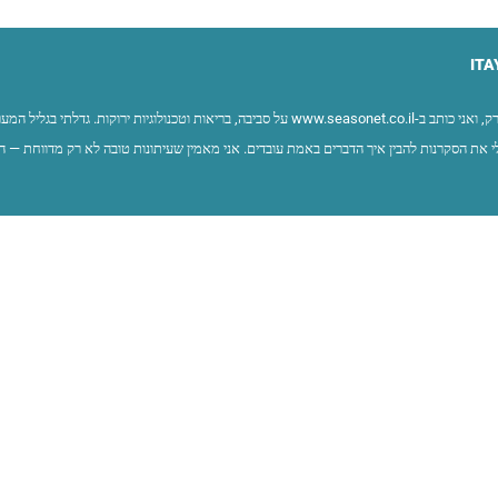
ITA
שמי איתי ברק, ואני כותב ב-www.seasonet.co.il על סביבה, בריאות וטכנולוגיות ירוקות. ג
 את הסקרנות להבין איך הדברים באמת עובדים. אני מאמין שעיתונות טובה לא רק מדווחת — ה