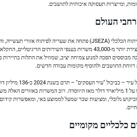
ומות, ומייצרות תעסוקה איכותית לתושבים.
רחבי העולם
בג'מייקה, למשל, רשות הפיתוח הכלכלי (JSEZA) פתחה את שעריה לפיתוח אז
מעל ל-750 מיליון דולר וליצירת יותר מ-43,000 משרות בענפי השירותים הדיג
קה מבוססים הפכה למנוע צמיחה יציב, שמוזיל את התלות בתיירות 
רווחת התושבים ולהוסיף מקומות עבודה חדשים.
באי הקיימן, קונסורציום של עיר –
והביא לסך השקעות שגדלו על 1 מיליארד דולר מאז היווסדה. רוב המשרות באזורים 
ביקוש גלובלי, ומציעות שכר שמעל לממוצע באי, ומאפשרות קידום 
יים.
ם כלכליים מקומיים