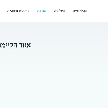
דלג
תוכן
בעלי חיים
ביולוגיה
סביבה
בריאות ורפואה
אזור הקיימו
7 באוקטובר 2025
קפריסין הטרופית
קפריסין, המדינה הטרופית
את אופקיה הכלכליים על י