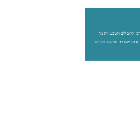
דלתי בגליל המערבי, קרוב לים ולטבע, וזה מה
יא גם מעוררת מחשבה ומובילה