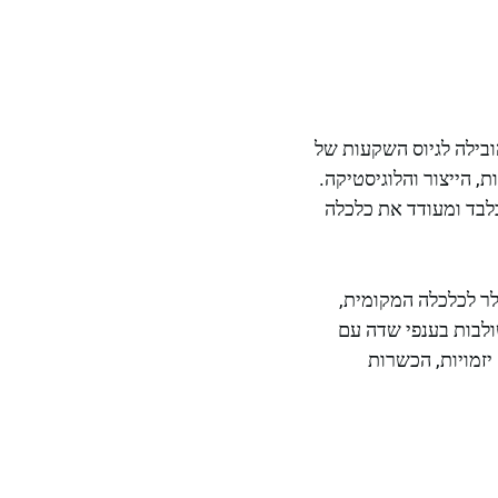
ורי תעשייה, והובילה לגיוס השקעות של
יטליים, החקלאות, הייצור והלוגיסטיקה.
בלבד ומעודד את כלכלה
 כביכול "עיר העסקים" – תרם בשנת 2024 כ-136 מיליון דולר לכלכלה המקומית,
האלה משולבות בענפי שדה עם
יזמויות, הכשרות