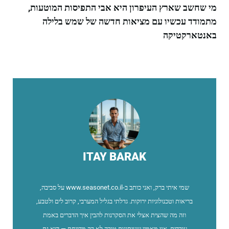
מי שחשב שארץ העיפרון היא אבי התפיסות המוטעות,
מתמודד עכשיו עם מציאות חדשה של שמש בלילה
באנטארקטיקה
ITAY BARAK
שמי איתי ברק, ואני כותב ב-www.seasonet.co.il על סביבה,
בריאות וטכנולוגיות ירוקות. גדלתי בגליל המערבי, קרוב לים ולטבע,
וזה מה שהצית אצלי את הסקרנות להבין איך הדברים באמת
עובדים. אני מאמין שעיתונות טובה לא רק מדווחת — היא גם