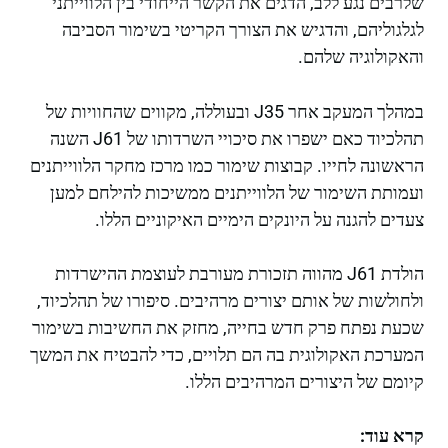
שלרבים נגע ללב, הדגים את הקשר הייחודי בין הלווייתני
לגלגוליהם, והדגיש את הצורך הקריטי בשימור הסביבה
והאקולוגיה שלהם.
במהלך המעקב אחר J35 ובעוללה, מקווים שהחוויות של
תהלכיוד כאם ישפרו את סיכויי השרדותו של J61 השנה
הראשונה לחייו. קבוצות שימור כמו מרכז מחקר הלווייתנים
ועמותת השימור של הלווייתנים ממשיכות להילחם למען
צעדים להגנה על היונקים הימיים האיקוניים הללו.
הולדת J61 מהווה תזכורת מעורבת לעוצמת ההישרדות
ולחולשות של אותם יצורים מרהיבים. סיפורו של תהלכיוד,
שכעת נפתח פרק חדש בחייה, מחזק את החשיבות בשימור
המערכת האקולוגית בה הם תלויים, כדי להבטיח את המשך
קיומם של היצורים המרהיבים הללו.
קרא עוד: