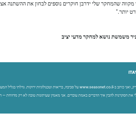
י מקווה שהמחקר שלי ידרבן חוקרים נוספים לבחון את ההשתנה אצל
ט יותר."
יניר משמשת נושא למחקר מדעי יציב
ITA
שמי איתי ברק, ואני כותב ב-www.seasonet.co.il על סביבה, בריאות וטכנולוגיות ירוקות. ג
 את הסקרנות להבין איך הדברים באמת עובדים. אני מאמין שעיתונות טובה לא רק מדווחת — ה