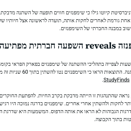
ניברסיטת קיוטו גילו כי שימפנזים חווים תופעה של השתנה מדבקת, 
חת גורמת לאחרים לחקות אותה, תועדה לראשונה אצל חיותיו של
וב במבנה החברתי של השימפנזים.
עה על ההשתנה
צוות הקדיש מעל ל-600 שעות לצפייה בתהליכי ההשתנה של שימפנזים בפארק הפראי ב
ב-1,328 מקרים של ההשתנה. התוצאות הראו
.
StudyFinds
 נראה שהתנהגות זו הייתה מדבקת בקרב החיות. להפתעת החוקרים
תר לחקות ולהשתין אחרי אחרים. שימפנזים בדרגה נמוכה היו רגישי
רגות הגבוהות לא הראו את אותה הדפוס. המשמעות היא שדרגת הח
ות בתוך הקבוצה.