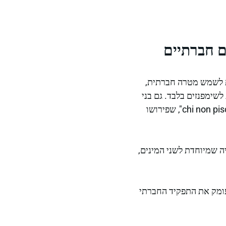
ם חברתיים
ות לשמש מטרה חברתית,
שימפנזים בלבד. גם בני
אדם חווים תופעה זו, שהוגדרה באיטלקית כ"chi non piscia in compagnia o è un ladro o è una spia", שפירושו
באבולוציה שמיוחדת לשני המינים,
לעומק את התפקיד החברתי