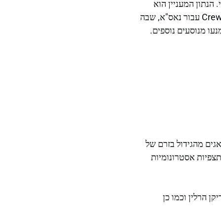
ת באוקיינוס האטלנטי. הנתון המעניין הוא
שהרקטה שנפגעה בדליפת הליום שימשה כבר בשתי משימות קודמות, בהן גם בפעילות של Crew-9 עבור נאס"א, שבה
עו מנוסעים נוספים.
גים מהגידול בזרם של
תצפיות אסטרונומיות
ן הרלין וכמו כן