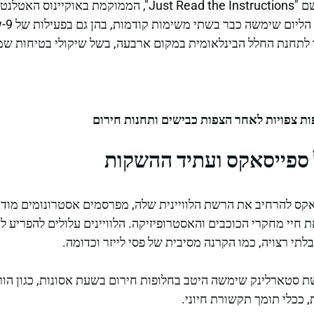
מבוקרת על ספינה ימית בשם "Just Read the Instructions", הממוקמ
לתחנת החלל הבינלאומית במקום ארבעה, בשל שיקולי בטיחות שמנ
פות צפויות לאחר הצפות כבישים ותחנות חירום
 ספייסאקס ועתיד ההשקות
קס להרחיב את הרשת הלוויינית שלה, מפרסמים אסטרונומים מודא
ת חיי מחקרי הכוכבים והאסטרופיזיקה. הלוויינים עלולים להפריע ל
תי רצויה, כמו הקרנה מסיבית של פסי לייזר וכדומה.
סטארלינק שימשה היטב בחלופות חירום בשעת אסונות, כגון הוריק
 ככלי תומך תקשורת חיוני.