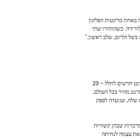
 באחת מרקטות הפלקון
 קייפ קנוורל בפלורידה. כשהותירו שתי
 בשל הליום, שלב ראשון."
נכון לעכשיו, אין תאריך חדש להשקת משימת סטארלינק 6-77, שתוכננה להוציא לווייני אינטרנט חדשים לחלל – 23
, שנועדה לספק חיבורי אינטרנט מהיר בכל העולם,
ינים שלה, שנועדה לספק
נה זו, השיקה ספייסאקס יותר מ-100 משימות עם רקטות הפלקון 9, שהמרכזיות שבהן קשורות
הארץ ולהנחות את עצמה לנחיתה