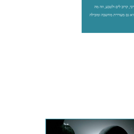
דלתי בגליל המערבי, קרוב לים ולטבע, וזה מה
יא גם מעוררת מחשבה ומובילה