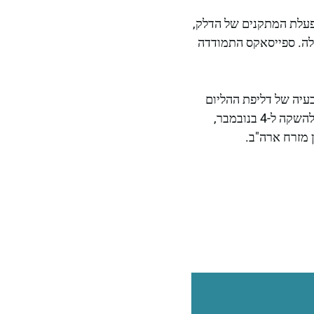
לחיצה והפעלת המתקנים של הדלק,
עלה. ספייסאקס התמודדה
עיה של דליפת ההליום
לפני ההשקה של משימות סטארלינק עתידיות. בינתיים, רקטת הפלקון 9 אחרת כבר מתוכננת להשקה ל-4 בנובמבר,