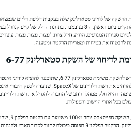
ההשקה של לווייני סטארלינק שלה בעקבות דליפת הליום שנמצאה
9 שלה. ההשקה תוכננה להתקיים ביום ראשון, ה-3 בנובמבר, בתחנת החלל של
יום ספירת המנדפים, הודיע חייל צוות: "עצור, עצור, עצור. עוצרים
ת להבטיח את בטיחות ומטריות הרקטה ומטענה.
מת לדיחוי של השקת סטארלינק 6-77
לוויינים שמטרתם לשפר ולהרחיב את רשת הלוויינים של SpaceX
אתר Space.com. משימה זו היא חלק ממהלך רחב של החברה להגדיל את רשת הלווי
ולם בכל אתרי היישוב והפעילות.
יש לציין כי עד כה בש
בעיקר להקמת רשת סטארלינק. הרקטה הפלקון 9 תפוסה ביכולת לחזור לכדור 