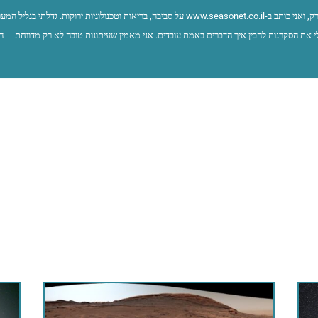
שמי איתי ברק, ואני כותב ב-www.seasonet.co.il על סביבה, בריאות וטכנולוגיות ירוקות. ג
 את הסקרנות להבין איך הדברים באמת עובדים. אני מאמין שעיתונות טובה לא רק מדווחת — ה