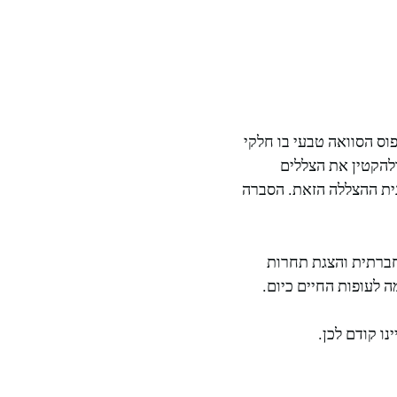
יה תבנית ההצללה ההפוכה, המכונה גם "countershading". זהו דפוס הסוואה טבעי בו חלקי
ולהקטין את הצללים
נית ההצללה הזאת. הסברה
חברתית והצגת תחרות
ה לעופות החיים כיום.
ו קודם לכן.