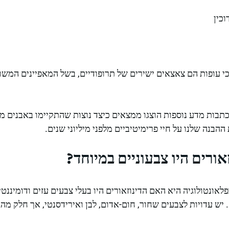
כין
כי עופות הם צאצאים ישירים של תרופודיים, בשל המאפיינים המש
ן "Smithsonian" ובכתבות מדע נוספות הוצגו ממצאים כיצד נוצות שהתקיימו באבנ
בנה שלנו על חיי פרימיטיביים מלפני מיליוני שנים.
זאורים היו צבעוניים במיוחד?
ונטולוגיה היא האם הדינוזאורים היו בעלי צבעים עזים ודומיננטי
. יש עדויות לצבעים שחור, חום-אדום, לבן ואירידסנטי, אך חלק מהגו