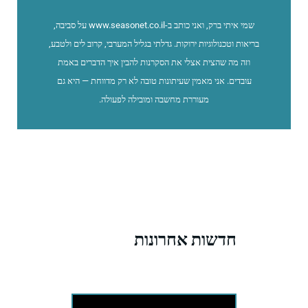
שמי איתי ברק, ואני כותב ב-www.seasonet.co.il על סביבה,
בריאות וטכנולוגיות ירוקות. גדלתי בגליל המערבי, קרוב לים ולטבע,
וזה מה שהצית אצלי את הסקרנות להבין איך הדברים באמת
עובדים. אני מאמין שעיתונות טובה לא רק מדווחת — היא גם
מעוררת מחשבה ומובילה לפעולה.
חדשות אחרונות