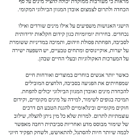
מראות כי מעורבות ממוקדת יכולה להציל מינים על סף
הכחדה ולתרום לצמצום אובדן המגוון הביולוגי המקומי.
הישגי האנושות משפיעים על אילו מינים שורדים ואילו
נכחדים. בחירות יומיומיות כגון קידום חקלאות ידידותית
לסביבה, הפחתת פסולת וזיהום, ותמיכה במדיניות ששומרת
על יערות, אוקיינוסים ומתחים טבעיים, יש השפעה ישירה
על המערכות האקולוגיות ובעלי החיים שבהן.
כאשר יותר אנשים בוחרים במוצרים ואורחות חיים
שמפחיתים את הפגיעה בסביבה, הלחצים המובילים
להכחדת מינים ואובדן המגוון הביולוגי יכולים להפחת.
תמיכה בגופים לשימור, למידה על מינים מקומיים, וקידום
חוקים מקומיים ובינלאומיים להגנת הטבע הם דרכים
עוצמתיות לתרום. למרות שלא כל מין ניתן להצלה, שילוב
של שימור מבוסס מדע ואחריות סביבתית רחבה מאפשר
לכמה שיותר חיות להסתגל, להתאושש, ולשחק תפקיד חיוני