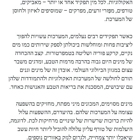
האקולוגיות. לכל מין תפקיד אחד או יותר – מאביקים,
טורפים, מפַּזרי זרעים, מפרקים – שמוסיפים לאיזון ולחוסן
של המערכת.
כאשר תפקידים רבים נעלמים, המערכות עשויות להפוך
ליציבות פחות ומוחלשות ביכולתן לספק שירותים כמו מים
נקיים, קרקע פוריה ושליטה בטמפרטורות. קצב ההכחדה
של מינים היום גבוה בהרבה מרמות הטבע, ומדגים משבר
עצום במגוון הביולוגי העולמי. אובדן זה של מינים וגנים
תורם לחולשה של המערכות האקולוגיות ולהתמודדות שלהן
עם שיבושים, המסכנת את בריאות הטבע והאנושות כאחד.
מינים מסוימים, המכונים מיני מפתח, מחזיקים בהשפעה
עצומה על המערכות שלהם. בהיעדרם, ההשפעות עלול
להיות כרוכות שרשרות של שינויים מרחיקות לכת. לדוגמה,
היעלמות של טורף עליון עלולה להוביל ליותר חיות עשב
שיאכלו יותר צמחייה, ולגרום לנזק באזורים נוספים.