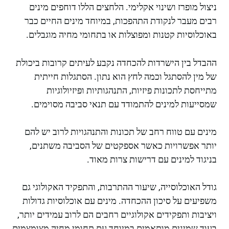
ניצול מופרז ושינוי אקלימי. הלחצים הללו דוחפים מינים
רבים מעבר לנקודת התהפכות, במיוחד מינים החיים כבר
באוכלוסיות קטנות ומפוצלות או בתחומי מחיה מוגבלים.
ההבדל בין הישרדות להכחדה נקבע לעיתים קרובות ביכולת
של מין להסתגל וכמה לחץ הוא נתון. הסתגלות חייתית
מתייחסת לתכונות פיזיות, התנהגותיות ופיזיולוגיות
שמסייעות למינים להתמודד עם תנאי סביבה מסוימים.
מינים עם טווח רחב של תכונות והתנהגויות לרוב יש להם
יותר אפשרויות כאשר אספקטים של הסביבה משתנים,
בניגוד למינים עם דרישות צרות מאוד.
גודל האוכלוסייה, שיעור ההתרבות, והתפקיד האקולוגי גם
משפיעים על סיכון ההכחדה. מינים עם אוכלוסיות גדולות
ויציבות ותפקידים אקולוגיים רחבים הם לרוב עמידים יותר,
בעוד שמינים מותאמים במיוחד עם תחומי מחיה מצומצמים