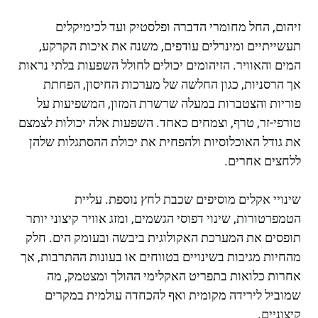
זיהום, החל מחומרי הדברה ופלסטיק ועד לכימיקלים
תעשייתיים ומינרלים עודפים, משנה את איכות הקרקע,
המים והאוויר. הזיהומים יכולים לחולל השפעות בלתי נראות
אך הרסניות, כגון החלשה של מערכות החיסון, הפחתת
פוריות והצטברות במעלה שרשרת המזון, המשפיעות על
טורפי-זר, טרף, וצמחים כאחד. השפעות אלה יכולות לצמצם
את גודל האוכלוסיות ולהפחית את יכולת ההסתגלות שלהן
ללחצים אחרים.
שינויי אקלים מוסיפים שכבת לחץ נוספת. עליית
הטמפרטורות, שינוי דפוסי הגשמים, ומזג אוויר קיצוני יותר
תופסים את המערכת האקולוגית ביבשה ובעומק הים. חלק
מהחיות מגיבות בשינויים בטווחים או בעונות ההתרבות, אך
אחרות כלואות בתפריט האקלימי ההולך ומצטמק, מה
שמוביל לירידה מקומית ואף להכחדה עולמית במקרים
קיצוניים.