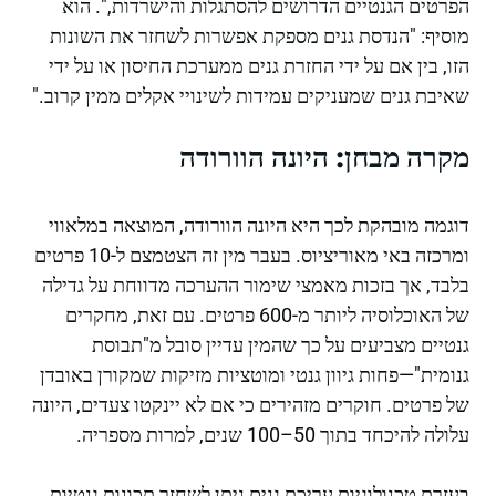
הפרטים הגנטיים הדרושים להסתגלות והישרדות,". הוא
מוסיף: "הנדסת גנים מספקת אפשרות לשחזר את השונות
הזו, בין אם על ידי החזרת גנים ממערכת החיסון או על ידי
שאיבת גנים שמעניקים עמידות לשינויי אקלים ממין קרוב."
מקרה מבחן: היונה הוורודה
דוגמה מובהקת לכך היא היונה הוורודה, המוצאה במלאווי
ומרכזה באי מאוריציוס. בעבר מין זה הצטמצם ל-10 פרטים
בלבד, אך בזכות מאמצי שימור ההערכה מדווחת על גדילה
של האוכלוסיה ליותר מ-600 פרטים. עם זאת, מחקרים
גנטיים מצביעים על כך שהמין עדיין סובל מ"תבוסת
גנומית"—פחות גיוון גנטי ומוטציות מזיקות שמקורן באובדן
של פרטים. חוקרים מזהירים כי אם לא יינקטו צעדים, היונה
עלולה להיכחד בתוך 50–100 שנים, למרות מספריה.
בעזרת טכנולוגיות עריכת גנים ניתן לשחזר תכונות גנטיות