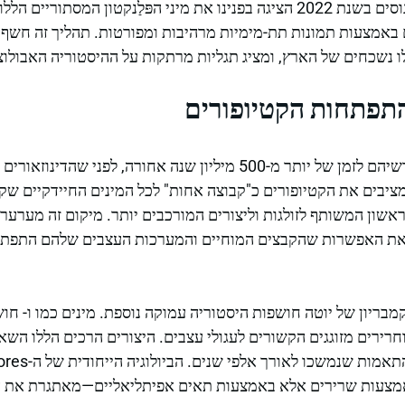
סדנא של משלחות לאוקיינוסים בשנת 2022 הציגה בפנינו את מיני הפּלַנקטון המס
 באמצעות תמונות תת-מימיות מרהיבות ומפורטות. תהליך זה חשף 
 נשכחים של הארץ, ומציג תגליות מרתקות על ההיסטוריה האבולוצי
התפתחות הקטיופורים
משייכים את שורשיהם לזמן של יותר מ-500 מיליון שנה אחורה, לפני
מציבים את הקטיופורים כ"קבוצה אחות" לכל המינים החיידקיים שק
שון המשותף לזולגות וליצורים המורכבים יותר. מיקום זה מערער
 את האפשרות שהקבצים המוחיים והמערכות העצבים שלהם התפתחו 
מבריון של יוטה חושפות היסטוריה עמוקה נוספת. מינים כמו
ו-
חושפ
חרירים מזוגגים הקשורים לעגולי עצבים. היצורים הרכים הללו השא
מצעות שרירים אלא באמצעות תאים אפיתליאליים—מאתגרת את הת