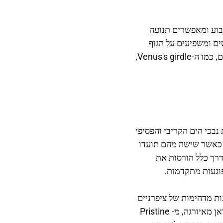
ירים (cilia), שמסתובבים בקצב קבוע ומאפשרים תנועה
ם ומשפיעים על הגוף
השקוף שלהם. גודלם משתנה מאוד: מחסידים בגודל כמה סנטימטרים ועד לבעלי ממדים גדולים, כמו ה-Venus's girdle,
אט"ז גאוגרפיים, יצאה בשנת 2022 לגלות את נבכי הים הקריבי והפסיפי
 החוקרים תיעדו זיהוי של 15 מיני קטיופורים, כאשר שישה מהם תועדו
דרך כלל הורסות את
וגעות מתקדמות.
ת מדהימות של ציפרניים
שמרחפים בזרמי מים בדמיון לחלליות חייזרים או לבלונים שהתרחבו באור הים. זואולוג הימי גואן מאיורגה, מ- Pristine