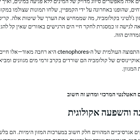
לומים אלה מאפשרים סיווג מדויק של המינים ללא פגיעה במינים, ואי
זרחים, שהופנו באחרונה על ידי הקמפיין, שלחו תמונות שצולמו במקו
 ג'לטיני בקולומביה, מה שממחיש את הערך של שיטות אלה. קריסט
 ב-INVEMAR, קראה לגישה זו כמסגרת לחקר חיי הים הרגישים באזורים שאין קל 
מדהים הזה.
הנחות אלה מדגימות כיצד התפוצה העולמית של ה-enophores
וקיינוסים של קולומביה הם שורדים בקרב זרמי מים מגוונים ומביאי
המגוון.
 האטלנטי המרכזי ומדוע זה חשוב
ה והשפעה אקולוגית
cte הם טורפים אגרסיביים המהווים חלק חשוב במערכות המזון הימיות. הם בל