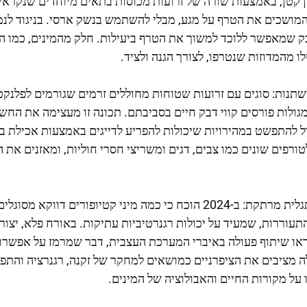
ן קטן, באמצעות שורה של זרועות מכוסות בתאים מיוחדים שנקרא
מושכים את הטרף על מגע, מבלי להשתמש בנשק ארסי. בניגוד לנמ
 שמאפשר ללוכד למשוך את הטרף ביעילות. חלק מהמינים, כמו ה-
 מהמדוזות שנטרפו, לצורך הגנה ולציד.
תנות: סוגים עם זרועות שטוחות מחוללים זרמים שגורמים לפלנקטו
ומגולות פורסים קווי דבק חיים בסביבתם. תכונה זו מעצימה את הח
ל להתפשט במהירויות שיכולות להפריע לדייגים באמצעות אכילת ביצ
פים שונים כמו צבים, דגים ומשריצי חסרי חוליות, ומאזנים את ה
מחקרים עדכניים מעלים תגלית מרתקת: ב-2024 הוכח כי כמה מיני קטיופורי
תעוררות, שמעיד על יכולות רגנרטיביות עתיקות. באורח פלא, יצו
הראו שיתוף פעולה באיברי המערכת העצבית, דבר שמרמז על אפש
אלה מציבים את הציפרניים כמושאים למחקר של זקנה, רגנרציה והתפ
על מקורות החיים והאבולוציה של המינים.