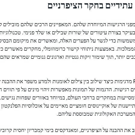
עתידיים בחקר הציפרניים
ני הרגישות המיוחדת שלהם. המאפיינים הרכים שלהם מובילים 
יקר בצורת עיטורים של שורות שבילים או שלד פנימי. טכנולוגיות 
 משמשות כדי לגשר על הפערים האלה, ומאשרים את מיקומם הבסיס
ממלכות. באמצעות ניתוחי קישור כרומוזומלי, מחקרים מאשרים כ
ם יותר, תוך שימור זיקות גנטיות וארגונים גנומיים שמראים שהם 
משלחות ה-Pristine Seas מדגימות כיצד שילוב בין צילום לאומנות ולמדע משפר את ההבנ
 רגישות. הדגמות של תמונות מאפשרות זיהוי מינים על פי תווים חי
עות, ומסייעות במחקרים ברחבי העולם, במיוחד באזורים שפחות נגישים. 
שנות של אוקיינוסים חומציים מאיימים על אוכלוסיות הפלנקטון הג
המערכת האקולוגית שמבוססת עליהם.
 את ההבנה על הציפרניים, ומאנדקסים בימי קמבריון יחסית קרובי