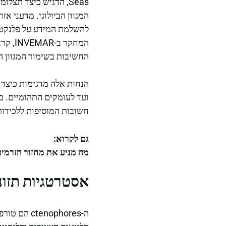
Seas, הדגיש כיצד תצ
המגוון הביולוגי. מדעני א
להשלמת המידע על פלנקטון
המחקר
החשיבות בשימור המגוון ה
ועד לעומקים התהומיים. בא
חשובות המוסיפות ללכידות 
גם לקרוא:
מה מניע את מחזור הזרמים
אסטרטגיות תזונ
ה-nophores