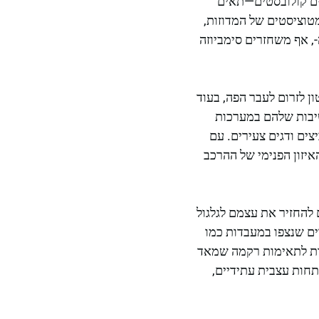
ים קולובסטים—תאים
טוציסטים של המדוזות,
, אף משחזרים סימביוזה
ן לזרום לעבר הפה, בעוד
שיבות שלהם במערכות
ים ודגים צעירים. עם
איזון הפנימי של ההרכב
ם דווקא מסוגלים להחזיר את עצמם לגלגול
רים שנצפו במעבדות כמו
רות לתאימות רקמה שמאד
תחות עצבית עתידיים,