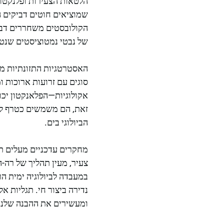
הלטאות הצעירות ופלנקטו
שמוציאים חוטים דביקים ה
הקולובסטים משחררים דבק
של נבטי נמטוציסטים שנטלו
האסטרטגיות התזונתיות מש
סוגים עם זרועות ארוכות 
אקולוגיות—הפלאנקטון יכו
זאת, הם משמשים כטרף לטור
הביולוגי בים.
צעיר, מעין תהליך של רה-ה
במעבדה לביולוגיה ימית 
נדירה ביצור חי. תגליות 
ומעשירים את ההבנה שלנו 