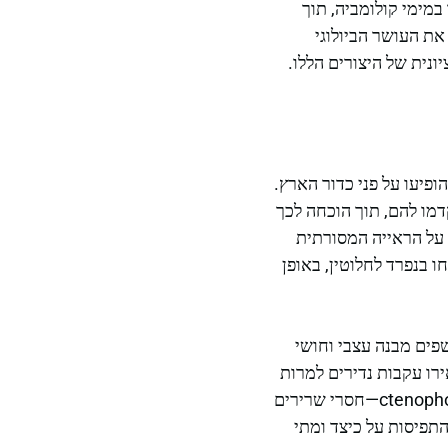
תוריים הללו במימי קולומביה, תוך
את העושר הביולוגי
ונית של היצורים הללו.
 שהדינוזאורים הופיעו על פני כדור הארץ.
דמו להם, תוך הוכחה לכך
 על הראייה המסורתית
בנפרד לחלוטין, באופן
ים מבנה עצבי וחושי
ירו עקבות נדירים למרות
מבנם הג'לטיני, ומדגימים התאמות שנמשכו לאורך אלפי שנים. הביולוגיה הייחודית של ה-ctenophores—חסרי שרירים
פיסות על כיצד ומתי