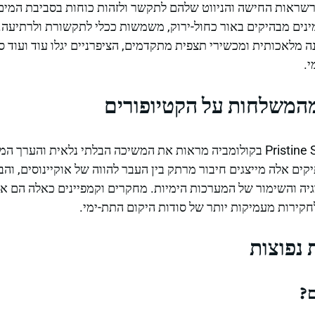
רשראות החישה והניווט שלהם לתקשר ולזהות כוחות בסביבת המים
מינים מבהיקים באור כחול-ירוק, משמשות ככלי לתקשורת ולרתיעה.
רת, מברק DNA, בינה מלאכותית ומכשירי תצפית מתקדמים, הציפרניים יגלו עוד ו
י.
מהמשלחות על הקטיופורים
התגליות של משלחת Pristine Seas בקולומביה מראות את המשיכה הבלתי נלאית והע
 יצורים עתיקים אלה מייצגים חיבור מרתק בין העבר להווה של אוקיינוסים, 
גיה והשימור של המערכות הימיות. מחקרים וקמפיינים כאלה הם אמ
חקירות מעמיקות יותר של סודות היקום התת-ימי.
נפוצות