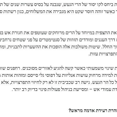
ת ביחס לקו יסוד של הרי הגעש, שנבנה על בסיס עשרות שנים של תי
כאשר זוהה חוסר שקט היא מגבירה את המשלוחים, כגון רשתות סיי
ות את התצפית במיוחד על הרים מרוחקים שעוטפים את חגורת אש בפ
רך העננים ומודדים תזוזות של סנטימטרים על פני שטחים נרחבים
ך החלל. שיטות משולבות אלה הופכות את ההשערות לתבניות, ומח
תפרצויות עזות.
שינוי משמעותי כאשר קשה להגיע לאזורים מסוכנים. רחפנים שוח
למידה מרחוק עושות אנליזות על דפוסי גלי סייסם ומזהות אותות מ
כל הר הגעש. גישה רב שכביבית זו לא רק לחיזוי התפרצויות, אלא
עמודי אש – ומסייעת בניהול פעולות פינוי בדיוק רב יותר.
זהרת רעידת אדמה מראש?