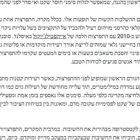
ראשון בהגנה, שמאפשר לגלות סימני חוסר שקט ואי סדר לפני שהמ
עם ההשלכות הקשות של תופעות אלו. בכלל מקרה, התפרצות אחת ע
לאי כהרסני מזיהום רעיל ולהכביד על התקציבים בשל עלויות ניקוי ש
הלבה של
אייהפטילג'יוקול
באיסלנד. סוכנו
ת בחיישני גלאי שמזהים לריצת אורך רעידות מוקדמות או פליטות ג
 פינוי והסבת משאבים בשעות או בימים המעטים שקדמו להתפרצות.
יר אנשים פגיעים לכוחות הטבע.
ב הגורם הראשון שמופיע לפני ההתפרצות, כאשר רעידות קטנות מ
נמדדת במילימטרים, תוך עלייה מחודשת של רעילות גזים כמו דו-
לחיצה מקרינה כלפי מעלה. סימנים אלו נאספים בזמן אמת ומפעיל
ל שקט לפסימיות עקובה מדם, ומאזנות בין בטיחות הציבור לבין 
 לקטסטרופה מבהירות את החשיבות. במרבית המקרים, התפרצויות כמ
 שהרגה 57 אנשים, הוכיחו את החשיבות שבעקביות במעקב מדויק ומוקדם. כיום