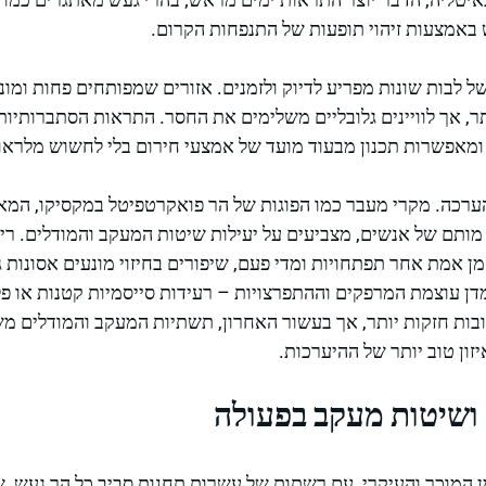
באמצעות זיהוי תופעות של התנפחות הקרום.
ל לבות שונות מפריע לדיוק ולזמנים. אזורים שמפותחים פחות ומוני
תר, אך לוויינים גלובליים משלימים את החסר. התראות הסתברותיות 
ומאפשרות תכנון מבעוד מועד של אמצעי חירום בלי לחשוש מלראות
הערכה. מקרי מעבר כמו הפוגות של הר פואקרטפיטל במקסיקו, המאפ
ת מותם של אנשים, מצביעים על יעילות שיטות המעקב והמודלים. ר
אמת אחר תפתחויות ומדי פעם, שיפורים בחיזוי מונעים אסונות גדו
דן עוצמת המרפקים וההתפרצויות – רעידות סייסמיות קטנות או פלי
בות חזקות יותר, אך בעשור האחרון, תשתיות המעקב והמודלים מ
יזון טוב יותר של ההיערכות.
 ושיטות מעקב בפעולה
 המוכר והעיקרי, עם רשתות של עשרות תחנות סביב כל הר געש, 