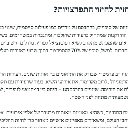
ית לחיזוי התפרצויות?
יות של סיכויים, בהתבסס על מדדים כמו פעילות סייסמית, שינוי במ
 ההזדקנות שמתחיל ברעידות שהולכות ומתגברות במשך ימים, בשי
ראים שהמכתש מתקרב לשיא הפוטנציאל לפרוץ. מודלים חישוביים 
ומספקים הערכות של ההסתברות: למשל, סיכוי של 70% להתפרצות בתו
ח רב-פרמטרי שבודק את התיאומים בין אותות שונים. רעידות הרו
הרמוניות", לרוב מקדימות את אירועי השיא, בעוד שרעידות עם תקו
את הזרימה. שינויים בהרכב הגז – היחס בין דו-חמצני לגופרית, 
משמעותית מתחת לפני השטח.
ת התחזיות, כשהיא מאומנת מאותות מבעבר של אלפי אירועים. אל
בי העולם, ומשאירים מאפיינים אישיים מאחור כדי לחזות תהליכים
ם כמו סטромבולי באיטליה, הדבר יוצר התראות ימים מראש; בהרי געש מאתגרים 