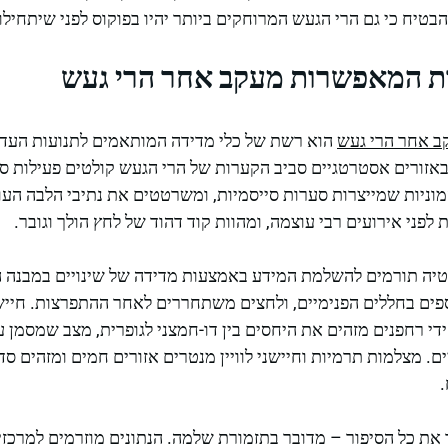
להבטיח כי גם הרי הגעש המרוחקים ביותר יהיו בפוקוס לפני שיתחילו 
ות המאפשרות מעקב אחר הרי געש
 אחר הרי געש
הוא רשת של כלי מדידה המותאמים לתנועות העדי
אזורים אסטרטגיים סביב הקערות של הרי הגעש קולטים פעילות ס
מוניות שמייצרות סערות סייסמיות, ומשרטטים את נתיבי הלבה העו
לפני אירועים רבי עוצמה, ומהוות קוד דהוד של לחץ הולך וגובר.
י מדידת הטיה תורמים להשלמת המידע באמצעות מדידה של שינויים במבנ
 בחללים הפנימיים, ולחצים משתחררים לאחר ההתפרצות. חיישני
ידי רחפנים מזהים את היחסים בין דו-חמצני לגופרית, מצב שמסמן 
. מצלמות תרמיות וחיישני לוויין מנטרים אזורים חמים ומזהים ס
 את כל הסיפור – מדובר בתזמורת שלמה. הנתונים מוזרמים למרכז