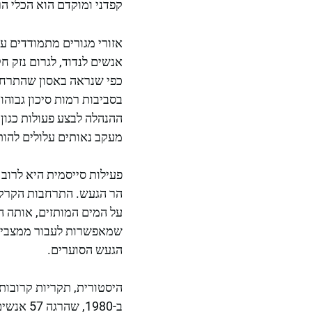
קפדני ומוקדם הוא הכלי ה
אזורי מגורים מתמודדים 
אנשים לנדוד, לגרום נזק חק
כפי שנראה באסון שהתרחש ב-2010 עם התפרצות 
בסביבות רמות סיכון גבוהו
ההנהלה לבצע פעולות כגון
מעקב נאותים עלולים להות
פעילות סייסמית היא לרו
הר הגעש. התרחבות הקרקע 
על המים המותזים, אותה ה
שמאפשרות לעבור ממצבים ש
הגעש הסוערים.
היסטורית, תקריות קרובות
ב-1980,