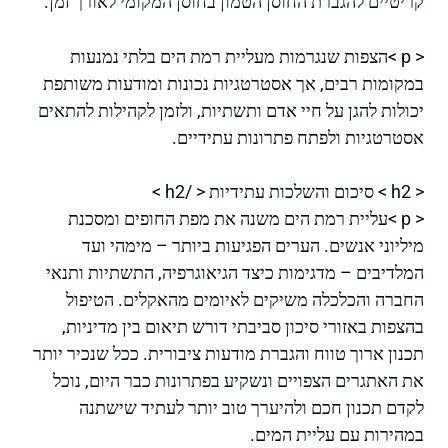
קריטיים להגברת החוסן הטמון בחוסן המקומי לאורך זמן.
< p >הצפות שנגרמות מעליית רמת הים בלתי נמנעות
במקומות רבים, אך אסטרטגיות נכונות ומודעות משותפת
יכולות להגן על חיי אדם ותשתיות, ולזמן לקהילות להתאים
אסטרטגיות ולפתח פתרונות עתידיים.
< h2 > סיכום והשלכות עתידיות < /h2 >
< p >עליית רמת הים משנה את מפת החופים ומסכנת
מיליוני אנשים. הערים הפגיעות ביותר – מימהי ועד
המלדיבים – מדגימות כיצד הגיאוגרפיה, התשתיות ותנאי
החברה והכלכלה משיקים לאיומים מהאקלים. הטיפול
בהצפות באזורי סיכון סביבתי דורש תיאום בין מדיניות,
תכנון ארוך טווח והגברת מודעות ציבורית. ככל שנכיר יותר
את האתגרים הצפויים ונשקיע בפתרונות כבר היום, נוכל
לקדם תכנון חכם ולהיערך טוב יותר לעתיד שישתנה
במהירות עם עליית המים.