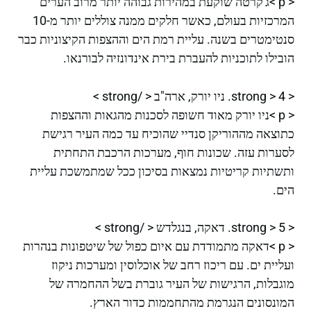
< p >ג'קרטה שוקעת במהירות גבוהה יותר מרוב הערים
המרכזיות בעולם, כאשר חלקים ממנה צוללים יותר מ-10
סנטימטרים בשנה. עליית רמת הים וההצפות הקיצוניות כבר
הובילו לתוכניות להעברת בירת אינדונזיה לבורנאו.
< strong > 4. ניו יורק, ארה"ב < /strong >
< p >ניו יורק מאוד חשופה לסכנות מהגאות וההצפות
כתוצאה מההוריקן סנדיי שהוכיח עד כמה העיר רגישת
לסערות עזה. שכונות חוף, מערכות הרכבת התחתית
ותשתיות קריטיות נמצאות בסיכון ככל שמתמשכת עליית
הים.
< strong > 5. דאקה, בנגלדש < /strong >
< p >דאקה מתמודדת עם איום כפול של שיטפונות בנהרות
ועליית ים. עם ריכוז רחב של אוכלוסין ומערכות ניקוז
מוגבלות, הרגישות של העיר גוברת בשל ההחמרה של
המונסונים הנגרמת מהתחממות כדור הארץ.