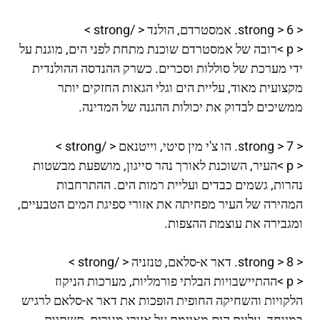
< strong > 6. אמסטרדם, הולנד < /strong >
< p >רובה של אמסטרדם שוכנת מתחת לפני הים, מוגנת על
ידי מערכת של סוללות וסכרים. כשרק ההנדסה ההולנדית
מקצועית מאוד, עליית הים וגלי הגאות החזקים יותר
ממשיכים לבדוק את יכולות ההגנה של המדינה.
< strong > 7. הו צ'י מין סיטי, וייטנאם < /strong >
< p >העיר, השוכנת לאורך נהר סייגון, מושפעת מבשטות
נהרות, גשמים כבדים ועליית רמות הים. ההתרחבות
המהירה של העיר מפחיתה את אזורי ספיגת המים הטבעיים,
ומגבירה את עוצמת ההצפות.
< strong > 8. דאר א-סלאם, טנזניה < /strong >
< p >ההתיישבויות הבלתי פורמליות, מערכות הניקוז
הלקויות והשחיקה החופית הופכות את דאר א-סלאם לרגיש
במיוחד. עליית הים מאיימת על אזורי מגורים, תשתיות