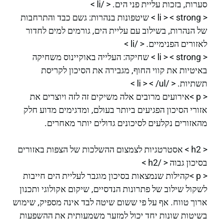
סערות, בזכות עליית פני הים. < /li >
< li > < strong > שיטפונות בנהרות: גשם כבד והתרחבות
של הנהרות, בשילוב עם עליית הים, גורמים למים לחדור
לאזורים הפנימיים. < /li >
< li > < strong > שחיקה: העלייה באוקיינוס משחיקה
באיטיות את קווי החוף, מגבירה את הסיכון לקריסת
תשתיות. < /li > < /ul >
< p >אירועים מרובים אלה משיקים זה לזה ויוצרים את
אזורי הסיכון הפגיעים ביותר בעולם, ומדגימים מדוע חלק
מהאזורים נקלעים לסיכונים גדולים יותר מאחרים.
< h2 > אסטרטגיות לצמצום ההשלכות של הצפות באזורים
בסיכון גבוה < /h2 >
< p >קהילות שנמצאות בסיכון מוגבר לעליית הים חייבות
לשקול שילוב של פתרונות הנדסיים, שיקום אקולוגי ותכנון
ארוך טווח. אף על פי ששום שיטה לבד אינה מספיק, שימוש
בשיטות שונות יחד יכול למזער משמעותית את ההשפעות