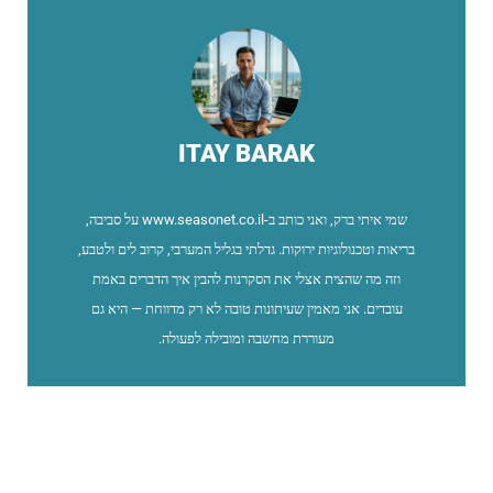
ITAY BARAK
שמי איתי ברק, ואני כותב ב-www.seasonet.co.il על סביבה,
בריאות וטכנולוגיות ירוקות. גדלתי בגליל המערבי, קרוב לים ולטבע,
וזה מה שהצית אצלי את הסקרנות להבין איך הדברים באמת
עובדים. אני מאמין שעיתונות טובה לא רק מדווחת — היא גם
מעוררת מחשבה ומובילה לפעולה.