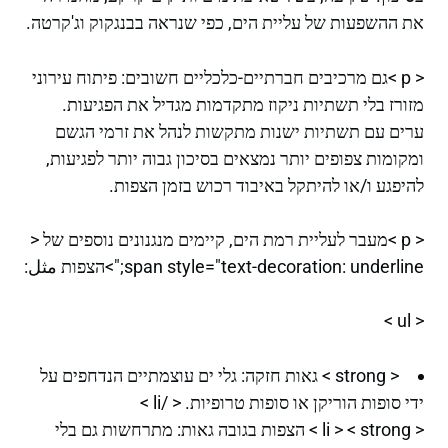
את ההשפעות של עליית הים, כפי שנראה בבנגקוק וג'קרטה.
< p >גם מרכיבים חברתיים-כלכליים חשובים: פיתוח עירוני
מזורז בלי תשתיות ניקוז מתקדמות מגדיל את הפגיעות.
ערים עם תשתיות ישנות מתקשות לנהל את זרמי הגשם
ומקומות צפופים יותר נמצאים בסיכון גבוה יותר לפגיעות,
להיפגע ו/או להיתקל באיבוד רכוש בזמן הצפות.
< p >מעבר לעליית רמת הים, קיימים מנגנונים נוספים של <
span style="text-decoration: underline;">הצפות مثل:
< ul >
< strong > גאות חזקה: גלי ים עוצמתיים הנדחפים על
ידי סופות הוריקן או סופות טרופיות. < /li >
< li > < strong > הצפות בגובה גאות: מתרחשות גם בלי