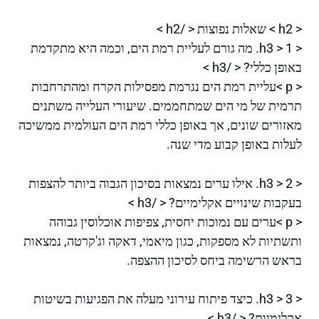
< h2 > שאלות נפוצות < /h2 >
< h3 > 1. מה גורם לעליית רמת הים, וכמה היא מתקדמת
באופן כללי? < /h3 >
< p >עליית רמת הים נגרמת מפסילות הקרח ומהתרחבות
תרמית של מי הים שמתחממים. שיעורי העלייה משתנים
מאזורים שונים, אך באופן כללי רמת הים העולמית ממשיכה
לעלות באופן קבוע מדי שנה.
< h3 > 2. אילו ערים נמצאות בסיכון הגבוה ביותר להצפות
בעקבות שינויים אקלימיים? < /h3 >
< p >ערים עם נמוכות יחסית, צפיפות אוכלוסין גבוהה
ותשתיות לא מספקות, כגון מיאמי, דאקה וג'קרטה, נמצאות
בראש הרשימה ביחס לסיכון ההצפה.
< h3 > 3. כיצד פיתוח עירוני מעלה את הפגיעות בשיטות
אקלימיות? < /h3 >