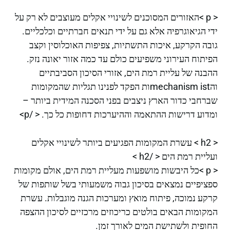
< p >האזורים המסוכנים לשינויי אקלים מעוצבים לא רק על
ידי הגיאוגרפיה אלא גם על ידי תנאים חברתיים וכלכליים.
גובה הקרקע, איכות התשתיות, צפיפות האוכלוסין וקצב
הפיתוח העירוני משפיעים כולם עד כמה אזור יאונה נזק.
ההבנה של עליית רמת הים, אזורי הסיכון הסביבתיים
והmechanism istות הפקד לפנינו תגליות שהמקומות
שברחבי כדור הארץ ניצבים בפני הסכנה המידית ביותר –
ומדוע דרישות ההתאמה וההיערכות דחופות כל כך. < /p>
< h2 > עשרת המקומות הפגיעים ביותר לשינויי אקלים
ועליית רמת הים < /h2 >
< p >כל היבשות מושפעות מעליית רמת הים, אולם מקומות
ספציפיים נמצאים בסיכון גבוה משמעותי בשל שותפות של
קרקע נמוכה, פיתוח מואץ ומערכות הגנה מוגבלות. עשרת
המקומות הבאים בולטים כריכוזים מרכזיים לסיכון ההצפה
החופית ולשתישת המים לאורך זמן.