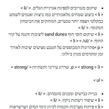
שיקום מנגרובים לספיגת אנרגיית הגלים. < /li >
< li > ביצוע שטחים מלאכותיים כמו ביצות ואגמים לשמש
כמקלטי הצפה יותר טבעיים, המחזקים את הביטחון
המקומי. < /li >
< li > שיקום חופי חוף sand dunes ליציבות והגנה על קווי
החוף. < /li > < /ul >
< p >פתרונות המבוססים על הטבע מציעים יציבות לאורך
זמן ומקדמים מגוון ביולוגי.
< p > < strong > 3. שדרוג עירוני ותשתיות < /strong >
< ul >
בניית כבישים ומבנים מוגבהים. < /li >
< li > שיפור רשתות ניקוז. < /li >
< li > פיתוח מערכות חכמות לכיוון זרמי המים ושרשראות