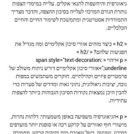
גיאוגרפית והיחשפות לתנאי אקלים. עלייה במימדי הצפות
נותרת הגורם המרכזי לעלייה בסיכון ההצפה, והדבר מצריך
התמודדות אסטרטגית ומתמשכת לשימור החיים והחיים
הכלכליים.
< h2 > כיצד מזהים אזורי סיכון אקלימיים ומה מגדיל את
הפגיעות שלהם? < /h2 >
< p >זיהוי < span style="text-decoration:
underline;">אזורי סיכון אקלימיים דורש ניתוח משולב של
פרמטרים פיזיים וקהילתיים. חוקרים משתמשים במפות
גובה, יציבות גיאולוגית, נתוני גאות ומדדים של סערות כדי
להבין היכן נמצאות נקודות הסיכון הגבוהות ביותר להצפות
עתידיות.
< p >הגיאוגרפיה משפיעה באופן משמעותי: דלתות נהרות,
מישורי חוף ואזורים על קרקע רכה או סופגת יותר מועדפים
בסיכון. שקיעה, בשל שאיבת מים ותיקים קרקע, מחמירה